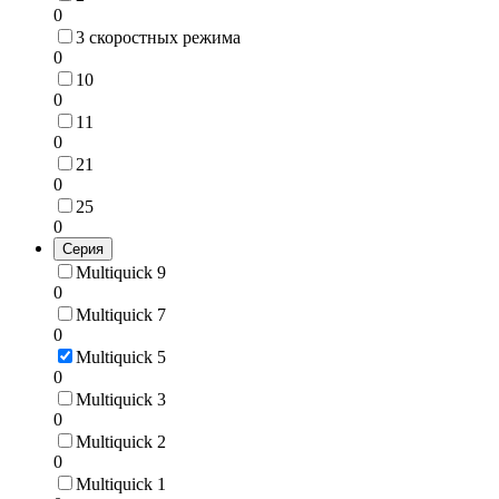
0
3 скоростных режима
0
10
0
11
0
21
0
25
0
Серия
Multiquick 9
0
Multiquick 7
0
Multiquick 5
0
Multiquick 3
0
Multiquick 2
0
Multiquick 1