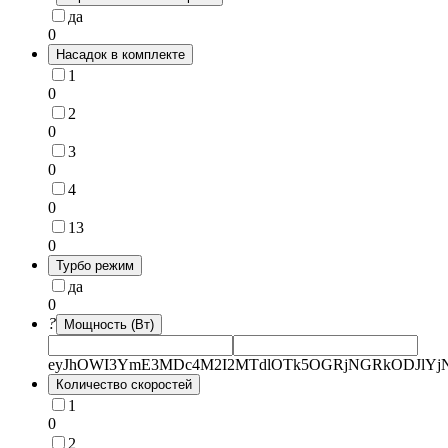
да
0
Насадок в комплекте
1
0
2
0
3
0
4
0
13
0
Турбо режим
да
0
?
Мощность (Вт)
eyJhOWI3YmE3MDc4M2I2MTdlOTk5OGRjNGRkODJlYjNj
Количество скоростей
1
0
2