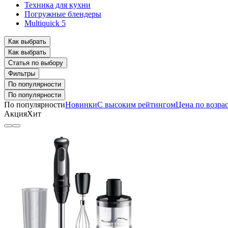
Техника для кухни
Погружные блендеры
Multiquick 5
Как выбрать
Как выбрать
Статья по выбору
Фильтры
По популярности
По популярности
По популярности
Новинки
С высоким рейтингом
Цена по возра
Акция
Хит