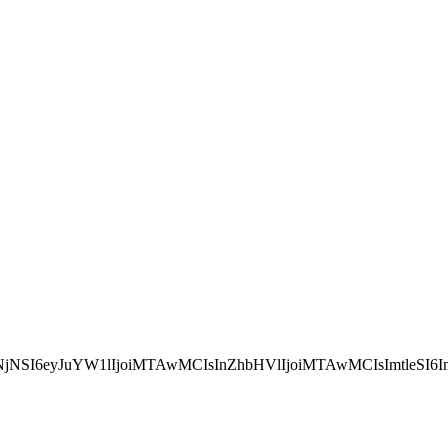
NSI6eyJuYW1lIjoiMTAwMCIsInZhbHVlIjoiMTAwMCIsImtleSI