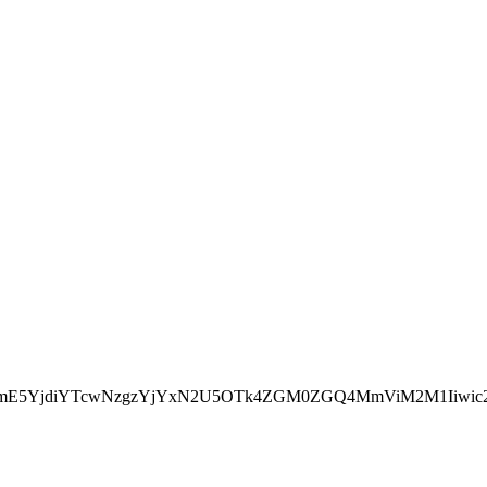
6ImE5YjdiYTcwNzgzYjYxN2U5OTk4ZGM0ZGQ4MmViM2M1Iiwic