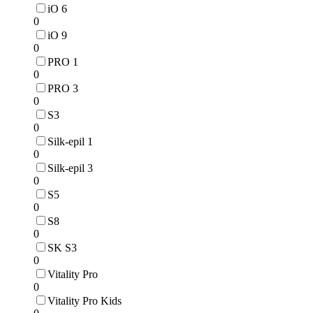
iO 6
0
iO 9
0
PRO 1
0
PRO 3
0
S3
0
Silk-epil 1
0
Silk-epil 3
0
S5
0
S8
0
SK S3
0
Vitality Pro
0
Vitality Pro Kids