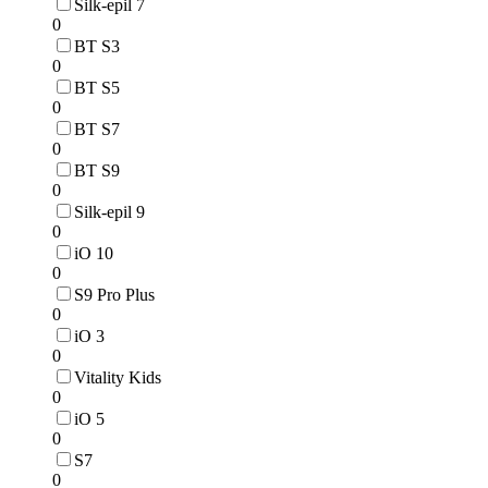
Silk-epil 7
0
BT S3
0
BT S5
0
BT S7
0
BT S9
0
Silk-epil 9
0
iO 10
0
S9 Pro Plus
0
iO 3
0
Vitality Kids
0
iO 5
0
S7
0