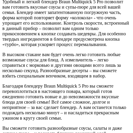
Удобный и легкий блендер Braun Multiquick 5 Pro позволит
вам готовить вкусные соусы и супы-пюре для всей вашей
семьи. Блендер имеет запатентованную погружную часть,
форма которой повторяет форму «колокола» - что очень
упрощает его использование. Контроль скорости, встроенный
в данный прибор – позволит вам одним только
прикосновением к кнопке создавать шедевры. Для особенно
твердых ингредиентов в блендере предусмотрена кнопка
«турбо», которая ускоряет процесс перемалывания.
В высоком стакане вам будет очень легко готовить любые
возможные соусы для блюд. А измельчитель – легко
справиться с морковью и другими овощами всего лишь за
несколько секунд. Разнообразные десерты – вы сможете
взбить специальным венчиком, входящим в набор.
Благодаря блендеру Braun Multiquick 5 Pro вы сможете
перевоплотиться в настоящего повара, который готов
ежедневно готовить новые и до невозможности вкусные
блюда для своей семьи! Всё самое сложное, долгое и
неприятное – за вас сделает блендер. А вам останется только
подождать несколько минут – и насладиться прекрасным
ужином в кругу своей семьи.
Вы сможете готовить разнообразные соусы, салаты и даже