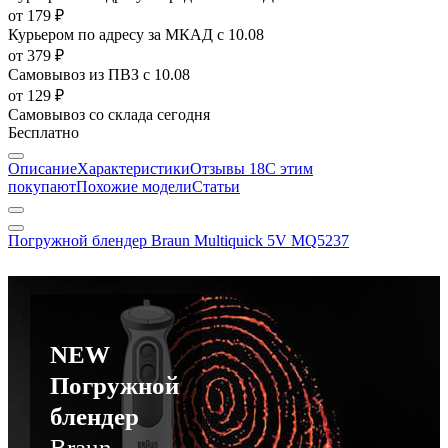
от 179 ₽
Курьером по адресу за МКАД
с 10.08
от 379 ₽
Самовывоз из ПВЗ
с 10.08
от 129 ₽
Самовывоз со склада
сегодня
Бесплатно
Описание
Характеристики
Отзывы
18
С этим
покупают
Похожие модели
Статьи
Погружной блендер Braun Multiquick 5V MQ5237
NEW
Погружной
блендер
Braun