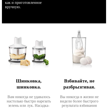
как и приготовленное
вручную.
Шинковка,
Взбивайте, не
шинковка.
разбрызгивая.
Вам никогда не удавалось
Вы никогда в жизни не
настолько быстро нарезать
видели более быстрого
зелень или лук. Насадка-
результата взбивания