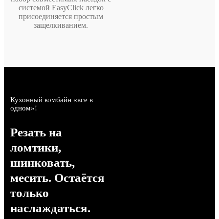
системой EasyClick легко
присоединяется простым
защелкиванием.
Кухонный комбайн «все в
одном»!
Резать на
ломтики,
шинковать,
месить. Остаётся
только
наслаждаться.