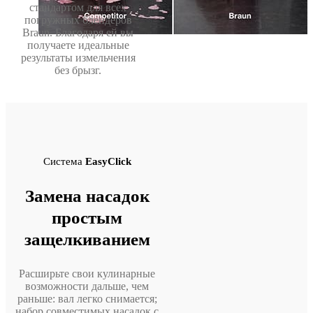
стандартом для всех
погружных блендеров
Braun. Благодаря ей вы
получаете идеальные
результаты измельчения
без брызг.
Система
EasyClick
Замена насадок
простым
защелкиванием
Расширьте свои кулинарные
возможности дальше, чем
раньше: вал легко снимается;
набор совместимых насадок с