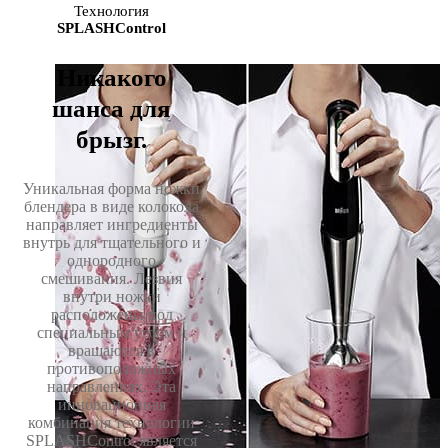
Технология
SPLASHControl
Никакого
шанса для
брызг.
Уникальная форма ножки
блендера в виде колокола
направляет ингредиенты
внутрь для тщательного и
однородного
смешивания. Лезвия
внутри ножки
расположены под
специальным углом и
вращаются в
противоположных
направлениях. Эта
инновационная
комбинация технологии
SPLASHControl является