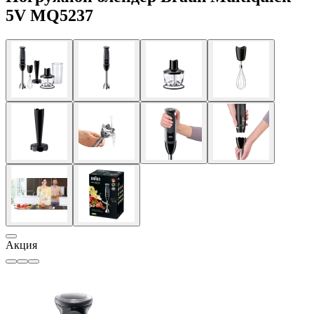
5V MQ5237
Акция