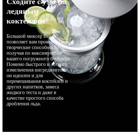
Сходите с ума по
ледяным
коктейлям
?
Большой миксер Braun
позволяет вам проявить свои
творческие способности,
получая по максимуму от
вашего погружного блендера.
Помимо быстрого и легкого
измельчения ингредиентов,
он идеален и для
перемешивания коктейлей и
других напитков, замеса
жидкого теста и даже в
качестве простого способа
дробления льда.