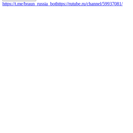
https://t.me/braun_russia_bot
https://rutube.ru/channel/59937081/