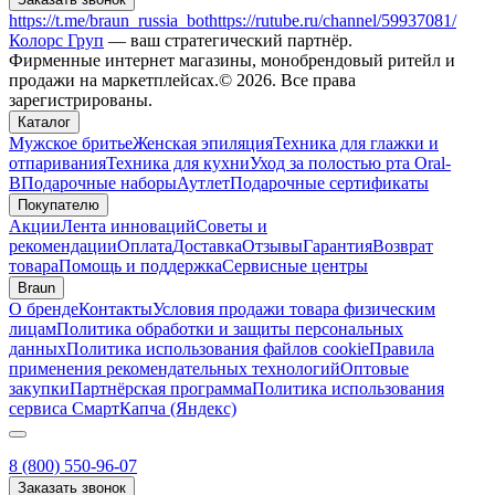
https://t.me/braun_russia_bot
https://rutube.ru/channel/59937081/
Колорс Груп
— ваш стратегический партнёр.
Фирменные интернет магазины, монобрендовый ритейл и
продажи на маркетплейсах.© 2026. Все права
зарегистрированы.
Каталог
Мужское бритье
Женская эпиляция
Техника для глажки и
отпаривания
Техника для кухни
Уход за полостью рта Oral-
B
Подарочные наборы
Аутлет
Подарочные сертификаты
Покупателю
Акции
Лента инноваций
Советы и
рекомендации
Оплата
Доставка
Отзывы
Гарантия
Возврат
товара
Помощь и поддержка
Сервисные центры
Braun
О бренде
Контакты
Условия продажи товара физическим
лицам
Политика обработки и защиты персональных
данных
Политика использования файлов cookie
Правила
применения рекомендательных технологий
Оптовые
закупки
Партнёрская программа
Политика использования
сервиса СмартКапча (Яндекс)
8 (800) 550-96-07
Заказать звонок