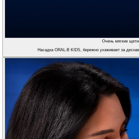
Очень мягкие щети
Насадка ORAL-B KIDS, бережно ухаживает за деснам