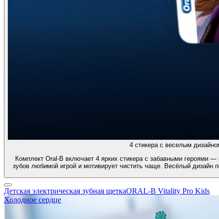
4 стикера с веселым дизайно
Комплект Oral-B включает 4 ярких стикера с забавными героями — 
зубов любимой игрой и мотивирует чистить чаще. Весёлый дизайн 
Детская электрическая зубная щеткаORAL-B Vitality Pro Kids
Холодное сердце