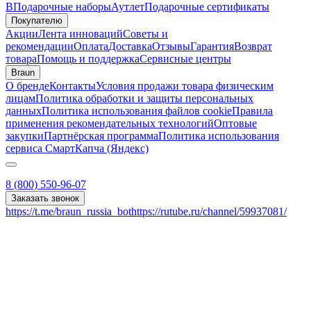
B
Подарочные наборы
Аутлет
Подарочные сертификаты
Покупателю
Акции
Лента инноваций
Советы и
рекомендации
Оплата
Доставка
Отзывы
Гарантия
Возврат
товара
Помощь и поддержка
Сервисные центры
Braun
О бренде
Контакты
Условия продажи товара физическим
лицам
Политика обработки и защиты персональных
данных
Политика использования файлов cookie
Правила
применения рекомендательных технологий
Оптовые
закупки
Партнёрская программа
Политика использования
сервиса СмартКапча (Яндекс)
8 (800) 550-96-07
Заказать звонок
https://t.me/braun_russia_bot
https://rutube.ru/channel/59937081/