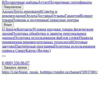
B
Подарочные наборы
Аутлет
Подарочные сертификаты
Покупателю
Акции
Лента инноваций
Советы и
рекомендации
Оплата
Доставка
Отзывы
Гарантия
Возврат
товара
Помощь и поддержка
Сервисные центры
Braun
О бренде
Контакты
Условия продажи товара физическим
лицам
Политика обработки и защиты персональных
данных
Политика использования файлов cookie
Правила
применения рекомендательных технологий
Оптовые
закупки
Партнёрская программа
Политика использования
сервиса СмартКапча (Яндекс)
8 (800) 550-96-07
Заказать звонок
https://t.me/braun_russia_bot
https://rutube.ru/channel/59937081/