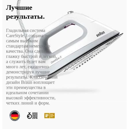
Лучшие
результаты.
Гладильная система
CareStyle 3 создана по
самым высоким
стандартам немецкого
качества. Она сделает
глажку быстрой и лёгкой,
а служить будет вам
много лет, ежедневно
демонстрируя лучшие
результаты. Классический
дизайн Braun воплощает
эти преимущества в
идеальном сочетании
высокой эффективности,
четких линий и форм.