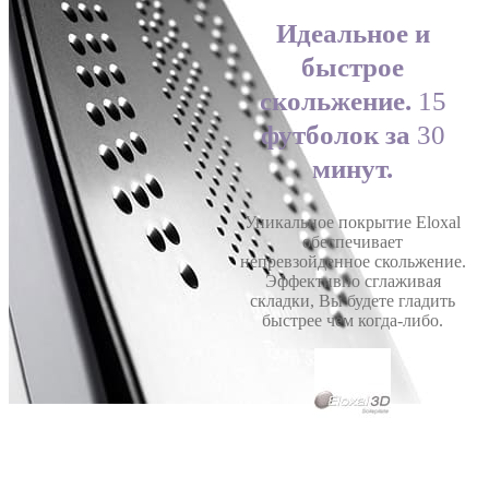
Идеальное и
быстрое
скольжение.
15
футболок за
30
минут.
Уникальное покрытие Eloxal
обеспечивает
непревзойденное скольжение.
Эффективно сглаживая
складки, Вы будете гладить
быстрее чем когда-либо.