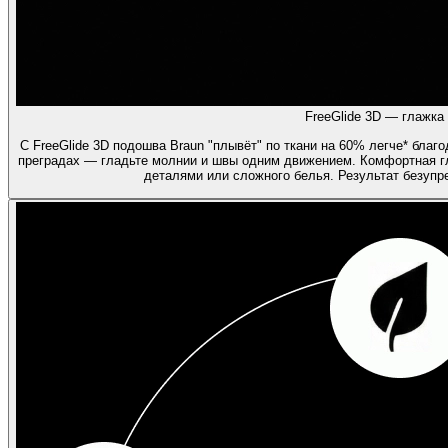
FreeGlide 3D — глажка 
С FreeGlide 3D подошва Braun "плывёт" по ткани на 60% легче* благ
преградах — гладьте молнии и швы одним движением. Комфортная г
деталями или сложного белья. Результат безуп