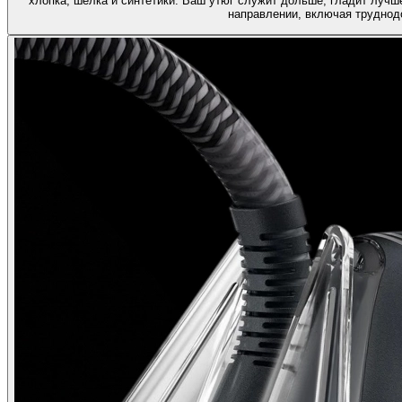
хлопка, шелка и синтетики. Ваш утюг служит дольше, гладит лучш
направлении, включая труднод