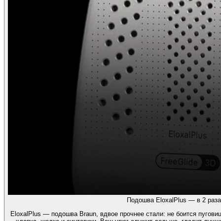
Подошва EloxalPlus — в 2 раза
EloxalPlus — подошва Braun, вдвое прочнее стали: не боится пугов