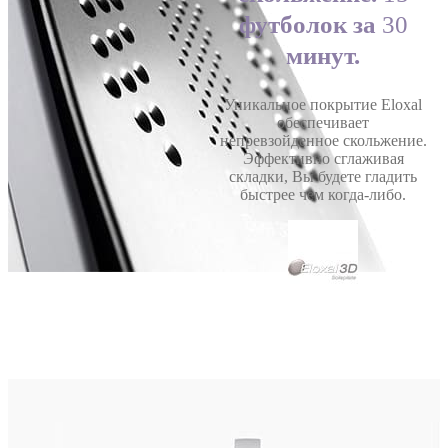
футболок за
30
минут.
Уникальное покрытие Eloxal
обеспечивает
непревзойденное скольжение.
Эффективно сглаживая
складки, Вы будете гладить
быстрее чем когда-либо.