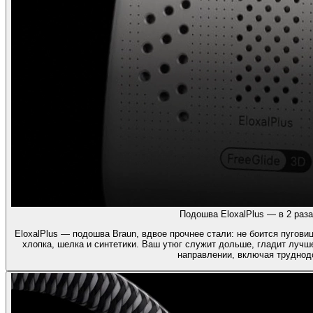
Подошва EloxalPlus — в 2 раза
EloxalPlus — подошва Braun, вдвое прочнее стали: не боится пугов
хлопка, шелка и синтетики. Ваш утюг служит дольше, гладит лучш
направлении, включая труднод