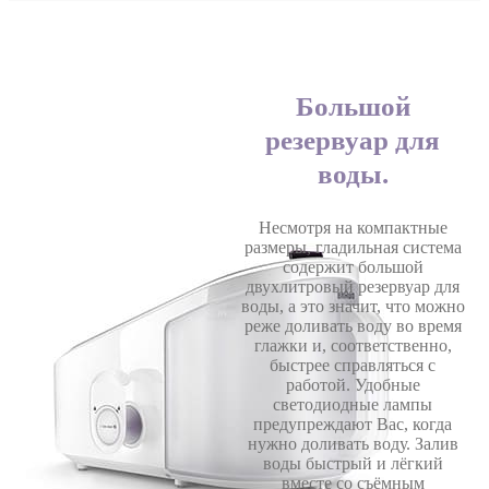
Большой
резервуар для
воды.
Несмотря на компактные
размеры, гладильная система
содержит большой
двухлитровый резервуар для
воды, а это значит, что можно
реже доливать воду во время
глажки и, соответственно,
быстрее справляться с
работой. Удобные
светодиодные лампы
предупреждают Вас, когда
нужно доливать воду. Залив
воды быстрый и лёгкий
вместе со съёмным