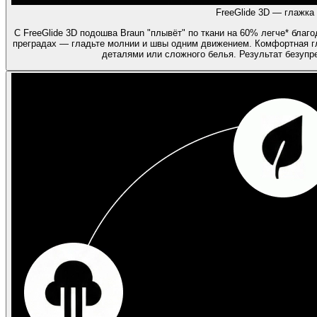
FreeGlide 3D — глажка 
С FreeGlide 3D подошва Braun "плывёт" по ткани на 60% легче* благ
преградах — гладьте молнии и швы одним движением. Комфортная г
деталями или сложного белья. Результат безуп