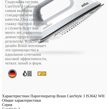
Гладильная система
CareStyle 3 создана по
самым высоким
стандартам немецкого
качества. Она сделает
глажку быстрой и лёгкой,
а служить будет вам
много лет, ежедневно
демонстрируя лучшие
результаты. Классический
дизайн Braun воплощает
эти преимущества в
идеальном сочетании
высокой эффективности,
четких линий и форм.
Характеристики Парогенератор Braun CareStyle 3 IS3042 WH
Общие характеристики
Серия