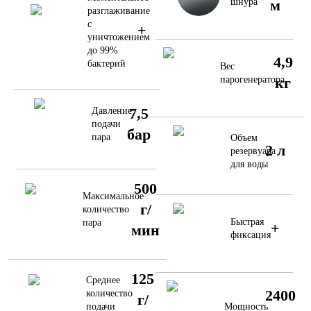
шнура
м
разглаживание
с
+
уничтожением
до 99%
4,9
бактерий
Вес
парогенератора
кг
7,5
Давление
подачи
бар
пара
Объем
2 л
резервуара
для воды
500
Максимальное
г/
количество
Быстрая
пара
+
мин
фиксация
125
Среднее
2400
количество
г/
Мощность
подачи