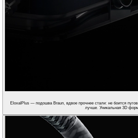
EloxalPlus — подошва Braun, вдвое прочнее стали: не боится пуго
лучше. Уникальная 3D форм