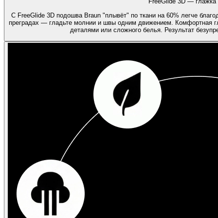
FreeGlide 3D — глажка 
С FreeGlide 3D подошва Braun "плывёт" по ткани на 60% легче благ
преградах — гладьте молнии и швы одним движением. Комфортная г
деталями или сложного белья. Результат безуп