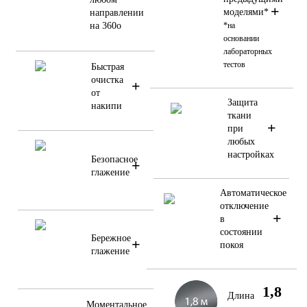
+
моделями*
направлении
на 360o
*на
основании
лабораторных
тестов
Быстрая
очистка
+
от
Защита
накипи
ткани
+
при
любых
настройках
Безопасное
+
глажение
Автоматическое
отключение
+
в
состоянии
Бережное
+
покоя
глажение
1,8
Длина
Моментальное