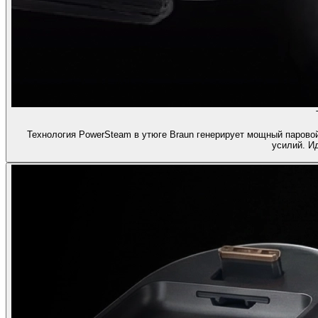
Технология PowerSteam в утюге Braun генерирует мощный паровой 
усилий. И