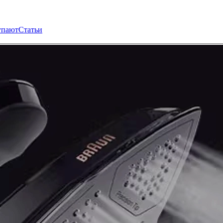
упают
Статьи