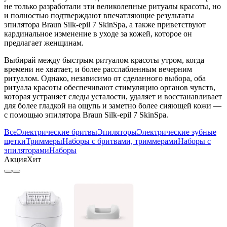
не только разработали эти великолепные ритуалы красоты, но
и полностью подтверждают впечатляющие результаты
эпилятора Braun Silk-epil 7 SkinSpa, а также приветствуют
кардинальное изменение в уходе за кожей, которое он
предлагает женщинам.
Выбирай между быстрым ритуалом красоты утром, когда
времени не хватает, и более расслабленным вечерним
ритуалом. Однако, независимо от сделанного выбора, оба
ритуала красоты обеспечивают стимуляцию органов чувств,
которая устраняет следы усталости, удаляет и восстанавливает
для более гладкой на ощупь и заметно более сияющей кожи —
с помощью эпилятора Braun Silk-epil 7 SkinSpa.
Все
Электрические бритвы
Эпиляторы
Электрические зубные
щетки
Триммеры
Наборы с бритвами, триммерами
Наборы с
эпиляторами
Наборы
Акция
Хит