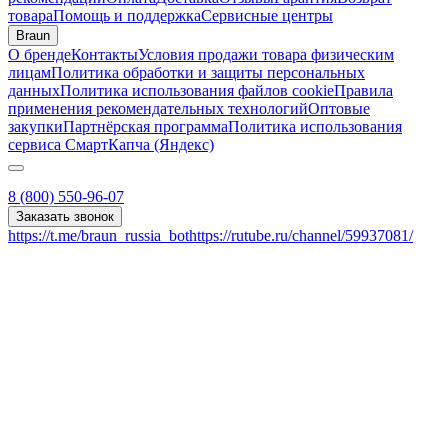
товара
Помощь и поддержка
Сервисные центры
Braun
О бренде
Контакты
Условия продажи товара физическим
лицам
Политика обработки и защиты персональных
данных
Политика использования файлов cookie
Правила
применения рекомендательных технологий
Оптовые
закупки
Партнёрская программа
Политика использования
сервиса СмартКапча (Яндекс)
8 (800) 550-96-07
Заказать звонок
https://t.me/braun_russia_bot
https://rutube.ru/channel/59937081/