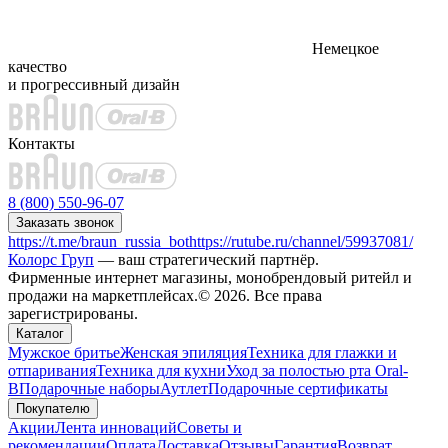
Немецкое
качество
и прогрессивный дизайн
Контакты
8 (800) 550-96-07
Заказать звонок
https://t.me/braun_russia_bot
https://rutube.ru/channel/59937081/
Колорс Груп
— ваш стратегический партнёр.
Фирменные интернет магазины, монобрендовый ритейл и
продажи на маркетплейсах.© 2026. Все права
зарегистрированы.
Каталог
Мужское бритье
Женская эпиляция
Техника для глажки и
отпаривания
Техника для кухни
Уход за полостью рта Oral-
B
Подарочные наборы
Аутлет
Подарочные сертификаты
Покупателю
Акции
Лента инноваций
Советы и
рекомендации
Оплата
Доставка
Отзывы
Гарантия
Возврат