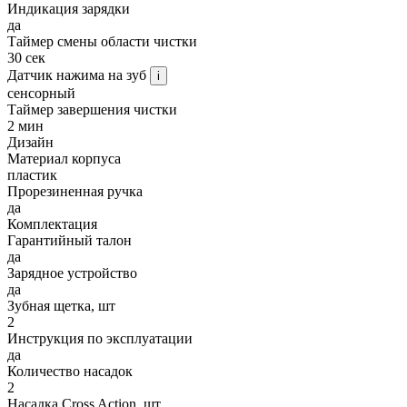
Индикация зарядки
да
Таймер смены области чистки
30 сек
Датчик нажима на зуб
i
сенсорный
Таймер завершения чистки
2 мин
Дизайн
Материал корпуса
пластик
Прорезиненная ручка
да
Комплектация
Гарантийный талон
да
Зарядное устройство
да
Зубная щетка, шт
2
Инструкция по эксплуатации
да
Количество насадок
2
Насадка Cross Action, шт