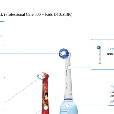
 (Professional Care 500 + Kids D10.513K)
ия
1 cм
для
С
п
а
д