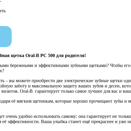
с
ить
бная щетка Oral-B PC 500 для родителя!
амыми бережными и эффективными зубными щетками? Чтобы его щ
х?
ть – вы можете приобрести две электрические зубные щетки одни
тойную заботу и максимальную защиту ваших зубов и десен, кот
визитов. Oral-B гарантирует только самое лучшее для вас и ва
одаря её мягким щетинкам, которые хорошо прочищают зубы и ма
дет очень удобно использовать самому: она гарантирует не толь
 её эффективности. Ваша улыбка станет ещё прекраснее и уже ни