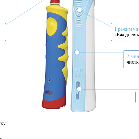
1 режим чи
«Ежедневна
2-мин
чистк
тку