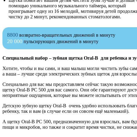
Щетка помогает вашим детям чистить зубы лучше и дольше 
помощью уникального музыкального таймера, который
проигрывает одну из 16 мелодий, мотивируя детей продолж
чистку до 2 минут, рекомендованных стоматологами.
8800
возвратно-вращательных движений в минуту
20 000
пульсирующих движений в минуту
Специальный набор – зубная щетка Oral-B для ребенка и зу
Хотите, чтобы и вы сами, и ваш малыш могли чистить зубы с
а ваша – лучше среди электрических зубных щеток для взрослы
Специально для вас мы предоставляем сейчас такую возможнос
щетку Oral-B PC 500 для вас самого. Они обе гарантируют дос
неприятные ощущения, которые вы можете испытывать от этих 
Детскую зубную щетку Oral-B очень удобно использовать благ
ребенку, так и вам (в случае если он совсем ещё маленький).
А щетку Oral-B PC 500, предназначенную для взрослых, вам бу
пищи и микробов, но также и сократит время чистки, не снижая