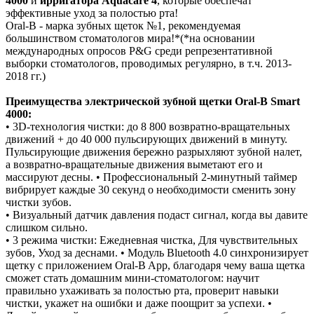
4000
и
ирригатора Aquacare 4
, которые обеспечат
эффективные уход за полостью рта!
Oral-B - марка зубных щеток №1, рекомендуемая
большинством стоматологов мира!*(*на основании
международных опросов P&G среди репрезентативной
выборки стоматологов, проводимых регулярно, в т.ч. 2013-
2018 гг.)
Преимущества электрической зубной щетки Oral-B Smart
4000:
• 3D-технология чистки: до 8 800 возвратно-вращательных
движений + до 40 000 пульсирующих движений в минуту.
Пульсирующие движения бережно разрыхляют зубной налет,
а возвратно-вращательные движения выметают его и
массируют десны. • Профессиональный 2-минутный таймер
вибрирует каждые 30 секунд о необходимости сменить зону
чистки зубов.
• Визуальный датчик давления подаст сигнал, когда вы давите
слишком сильно.
• 3 режима чистки: Ежедневная чистка, Для чувствительных
зубов, Уход за деснами. • Модуль Bluetooth 4.0 синхронизирует
щетку с приложением Oral-B App, благодаря чему ваша щетка
сможет стать домашним мини-стоматологом: научит
правильно ухаживать за полостью рта, проверит навыки
чистки, укажет на ошибки и даже поощрит за успехи. •