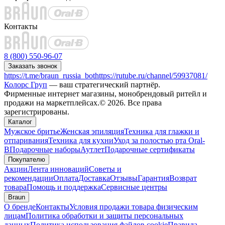
Контакты
8 (800) 550-96-07
Заказать звонок
https://t.me/braun_russia_bot
https://rutube.ru/channel/59937081/
Колорс Груп
— ваш стратегический партнёр.
Фирменные интернет магазины, монобрендовый ритейл и
продажи на маркетплейсах.© 2026. Все права
зарегистрированы.
Каталог
Мужское бритье
Женская эпиляция
Техника для глажки и
отпаривания
Техника для кухни
Уход за полостью рта Oral-
B
Подарочные наборы
Аутлет
Подарочные сертификаты
Покупателю
Акции
Лента инноваций
Советы и
рекомендации
Оплата
Доставка
Отзывы
Гарантия
Возврат
товара
Помощь и поддержка
Сервисные центры
Braun
О бренде
Контакты
Условия продажи товара физическим
лицам
Политика обработки и защиты персональных
данных
Политика использования файлов cookie
Правила