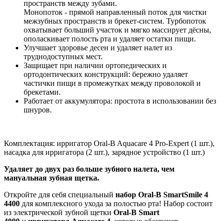
пространств между зубами.
Монопоток - прямой направленный поток для чистки
межзубных пространств и брекет-систем. Турбопоток
охватывает больший участок и мягко массирует дёсны,
ополаскивает полость рта и удаляет остатки пищи.
Улучшает здоровье десен и удаляет налет из
труднодоступных мест.
Защищает при наличии ортопедических и
ортодонтических конструкций: бережно удаляет
частички пищи в промежутках между проволокой и
брекетами.
Работает от аккумулятора: простота в использовании без
шнуров.
Комплектация: ирригатор Oral-B Aquacare 4 Pro-Expert (1 шт.),
насадка для ирригатора (2 шт.), зарядное устройство (1 шт.)
Удаляет до двух раз больше зубного налета, чем
мануальная зубная щетка.
Откройте для себя специальный
набор Oral-B SmartSmile 4
4400
для комплексного ухода за полостью рта! Набор состоит
из электрической зубной щетки
Oral-B Smart