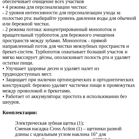
обеспечивает очищение всех участков
• 4 режима для персонализации чистки:
- 2 уровня интенсивности для персонализации ухода за
полостью рта: выбирайте уровень давления воды для обычной
или бережной чистки.
- 2 режима потока: концентрированный монопоток и
вращательный турбопоток для бережного очищения
пространств между зубами. Монопоток - прямой
направленный поток для чистки межзубных пространств и
брекет-систем. Турбопоток охватывает больший участок и
мягко массирует дёсны, ополаскивает полость рта и удаляет
остатки пищи.
• Улучшает здоровье десен и удаляет налет из
труднодоступных мест.
• Защищает при наличии ортопедических и ортодонтических
конструкций: бережно удаляет частички пищи в промежутках
между проволокой и брекетами.
• Работает от аккумулятора: простота в использовании без
шнуров.
Комплектация:
Электрическая зубная щетка (1);
Сменая насадка Cross Action (1) – щетинки разной
длины с идеальным углом наклона 16° для