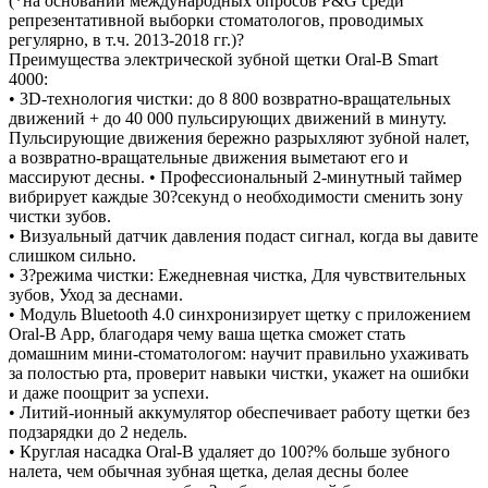
(*на основании международных опросов P&G среди
репрезентативной выборки стоматологов, проводимых
регулярно, в т.ч. 2013-2018 гг.)?
Преимущества электрической зубной щетки Oral-B Smart
4000:
• 3D-технология чистки: до 8 800 возвратно-вращательных
движений + до 40 000 пульсирующих движений в минуту.
Пульсирующие движения бережно разрыхляют зубной налет,
а возвратно-вращательные движения выметают его и
массируют десны. • Профессиональный 2-минутный таймер
вибрирует каждые 30?секунд о необходимости сменить зону
чистки зубов.
• Визуальный датчик давления подаст сигнал, когда вы давите
слишком сильно.
• 3?режима чистки: Ежедневная чистка, Для чувствительных
зубов, Уход за деснами.
• Модуль Bluetooth 4.0 синхронизирует щетку с приложением
Oral-B App, благодаря чему ваша щетка сможет стать
домашним мини-стоматологом: научит правильно ухаживать
за полостью рта, проверит навыки чистки, укажет на ошибки
и даже поощрит за успехи.
• Литий-ионный аккумулятор обеспечивает работу щетки без
подзарядки до 2 недель.
• Круглая насадка Oral-B удаляет до 100?% больше зубного
налета, чем обычная зубная щетка, делая десны более