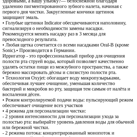
здоровыми, а вашу улыбку?— белоснежной благодаря
удалению пигментированного зубного налета, начиная с
первого дня чистки. Закругленные кончики щетинок
защищают эмаль.
• Голубые щетинки Indicator обесцвечиваются наполовину,
сигнализируя о необходимости замены насадки.
Рекомендуется менять насадку раз в 3 месяца для
превосходного результата.
• Любая щетка сочетается со всеми насадками Oral-B (кроме
Sonic).• Производится в Германии.
Ирригатор - это профессиональный прибор для очищения
полости рта струей воды, который позволяет качественно
удалять остатки пищи из межзубного пространства, а также
бережно массировать дёсны и слизистую полости рта.
• Технология Oxyjet: обогащает воду микропузырьками,
обеспечивая лучшее очищение, уменьшая количество
бактерий и микробов во рту, защищая тем самым от налёта и
воспаления дёсен.
• Режим контролируемой подачи воды: пульсирующий режим
обеспечивает очищение всех участков
• 4 режима для персонализации чистки:
- 2 уровня интенсивности для персонализации ухода за
полостью рта: выбирайте уровень давления воды для обычной
или бережной чистки.
- 2 режима потока: концентрированный монопоток и