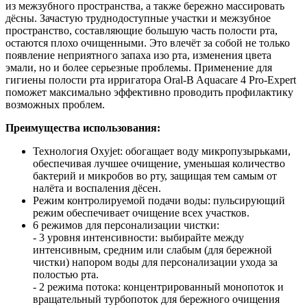
из межзубного пространства, а также бережно массировать
дёсны. Зачастую труднодоступные участки и межзубное
пространство, составляющие большую часть полости рта,
остаются плохо очищенными. Это влечёт за собой не только
появление неприятного запаха изо рта, изменения цвета
эмали, но и более серьезные проблемы. Применение для
гигиены полости рта ирригатора Oral-B Aquacare 4 Pro-Expert
поможет максимально эффективно проводить профилактику
возможных проблем.
Преимущества использования:
Технология Oxyjet: обогащает воду микропузырьками,
обеспечивая лучшее очищение, уменьшая количество
бактерий и микробов во рту, защищая тем самым от
налёта и воспаления дёсен.
Режим контролируемой подачи воды: пульсирующий
режим обеспечивает очищение всех участков.
6 режимов для персонализации чистки:
- 3 уровня интенсивности: выбирайте между
интенсивным, средним или слабым (для бережной
чистки) напором воды для персонализации ухода за
полостью рта.
- 2 режима потока: концентрированный монопоток и
вращательный турбопоток для бережного очищения