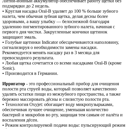
Литий-ионный аккумулятор обеспечивает работу щетки без
подзарядки до 2 недель.
• Круглая насадка Oral-B удаляет до 100 % больше зубного
налета, чем обычная зубная щетка, делая десны более
здоровыми, а вашу улыбку — белоснежной благодаря
удалению пигментированного зубного налета, начиная с
первого дня чистки. Закругленные кончики щетинок
защищают эмаль.
• Голубые щетинки Indicator обесцвечиваются наполовину,
сигнализируя о необходимости замены насадки.
Рекомендуется менять насадку раз в 3 месяца для
превосходного результата.
• Любая щетка сочетается со всеми насадками Oral-B (кроме
Sonic).
• Производится в Германии.
Ирригатор
- это профессиональный прибор для очищения
полости рта струей воды, который позволяет качественно
удалять остатки пищи из межзубного пространства, а также
бережно массировать дёсны и слизистую полости рта.
• Технология Oxyjet: обогащает воду микропузырьками,
обеспечивая лучшее очищение, уменьшая количество
бактерий и микробов во рту, защищая тем самым от налёта и
воспаления дёсен.
• Режим контролируемой подачи воды: пульсирующий режим