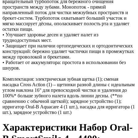
вращательный турбопоток для бережного очищения
пространств между зубами. Монопоток - прямой
направленный поток для чистки межзубных пространств и
брекет-систем. Турбопоток охватывает больший участок и
мягко массирует дёсны, ополаскивает полость рта и удаляет
остатки пищи.
• Улучшает здоровье десен и удаляет налет из
труднодоступных мест.
• Защищает при наличии ортопедических и ортодонтических
конструкций: бережно удаляет частички пищи в промежутках
между проволокой и брекетами.
• Работает от аккумулятора: простота в использовании без
шнуров.
Комплектация: электрическая зубная щетка (1); сменая
насадка Cross Action (1) – щетинки разной длины с идеальным
углом наклона 16° для превосходной чистки и удаления до
100%* больше зубного налета вдоль линии десны. (**по
сравнению с обычной щеткой); зарядное устройство (1);
ирригатор Oral-B Aquacare 4 (1 шт.), насадка для ирригатора (1
шт.), зарядное устройство (1 шт.)
Характеристики Набор Oral-