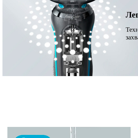
Лег
Тех
захв