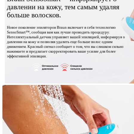
давлении на кожу, тем самым удаляя
больше волосков.
Новое поколение эпиляторов Braun включает в себя технологию
SensoSmart™, сообщая вам как лучше проводить процедуру.
Интеллектуальный датчик управляет вашей эпиляцией, информируя о
давлении на кожу и позволяя удалить еще больше волос одним
движением. Красный сигнал сообщает о том, что вы слишком сильно
нажимаете и предлагает скорректировать ваше усилие для более
эффективной эпиляции.