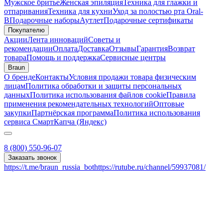
Мужское бритье
Женская эпиляция
Техника для глажки и
отпаривания
Техника для кухни
Уход за полостью рта Oral-
B
Подарочные наборы
Аутлет
Подарочные сертификаты
Покупателю
Акции
Лента инноваций
Советы и
рекомендации
Оплата
Доставка
Отзывы
Гарантия
Возврат
товара
Помощь и поддержка
Сервисные центры
Braun
О бренде
Контакты
Условия продажи товара физическим
лицам
Политика обработки и защиты персональных
данных
Политика использования файлов cookie
Правила
применения рекомендательных технологий
Оптовые
закупки
Партнёрская программа
Политика использования
сервиса СмартКапча (Яндекс)
8 (800) 550-96-07
Заказать звонок
https://t.me/braun_russia_bot
https://rutube.ru/channel/59937081/