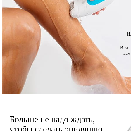
в
В ван
вам
Больше не надо ждать,
чтобы сделать эпиляцию