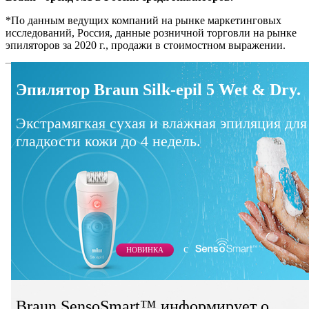
*По данным ведущих компаний на рынке маркетинговых
исследований, Россия, данные розничной торговли на рынке
эпиляторов за 2020 г., продажи в стоимостном выражении.
Эпилятор Braun Silk-epil 5 Wet & Dry.
Экстрамягкая сухая и влажная эпиляция для
гладкости кожи до 4 недель.
c
НОВИНКА
Braun SensoSmart™ информирует о