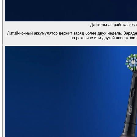
Длительная работа акку
Литий-ионный аккумулятор держит заряд более двух недель. Зарядн
на раковине или другой поверхност