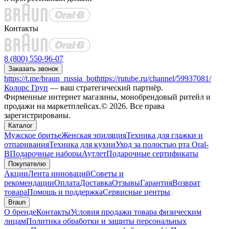
Контакты
8 (800) 550-96-07
Заказать звонок
https://t.me/braun_russia_bot
https://rutube.ru/channel/59937081/
Колорс Груп
— ваш стратегический партнёр.
Фирменные интернет магазины, монобрендовый ритейл и
продажи на маркетплейсах.© 2026. Все права
зарегистрированы.
Каталог
Мужское бритье
Женская эпиляция
Техника для глажки и
отпаривания
Техника для кухни
Уход за полостью рта Oral-
B
Подарочные наборы
Аутлет
Подарочные сертификаты
Покупателю
Акции
Лента инноваций
Советы и
рекомендации
Оплата
Доставка
Отзывы
Гарантия
Возврат
товара
Помощь и поддержка
Сервисные центры
Braun
О бренде
Контакты
Условия продажи товара физическим
лицам
Политика обработки и защиты персональных