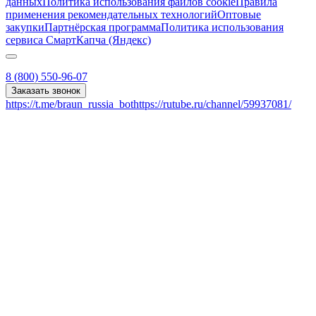
данных
Политика использования файлов cookie
Правила
применения рекомендательных технологий
Оптовые
закупки
Партнёрская программа
Политика использования
сервиса СмартКапча (Яндекс)
8 (800) 550-96-07
Заказать звонок
https://t.me/braun_russia_bot
https://rutube.ru/channel/59937081/