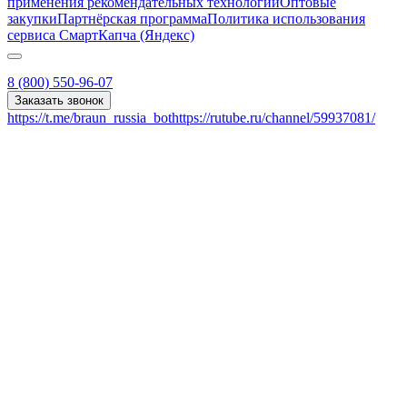
применения рекомендательных технологий
Оптовые
закупки
Партнёрская программа
Политика использования
сервиса СмартКапча (Яндекс)
8 (800) 550-96-07
Заказать звонок
https://t.me/braun_russia_bot
https://rutube.ru/channel/59937081/