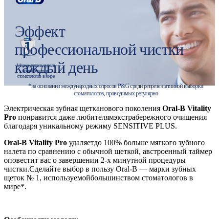
Эффект
профессиональной чистки
каждый день
Марка, используемая
большинством
стоматологов в мире
*на основании международных опросов P&G среди репрезентативной выборки
стоматологов, проводимых регулярно
Электрическая зубная щетканового поколения
Oral-B Vitality
Pro
понравится даже любителямэкстрабережного очищения
благодаря уникальному режиму SENSITIVE PLUS.
Oral-B Vitality Pro
удаляетдо 100% больше мягкого зубного
налета по сравнению с обычной щеткой, австроенный таймер
оповестит вас о завершении 2-х минутной процедуры
чистки.Сделайте выбор в пользу Oral-B — марки зубных
щеток № 1, используемойбольшинством стоматологов в
мире*.