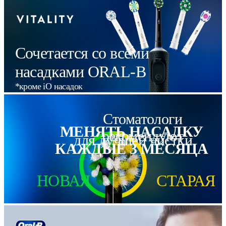
устройства.
Сочетается со всеми
насадками ORAL-B
*кроме iO насадок
Стоматологи
МЕНЯТЬ НАСАДКУ
рекомендуют
для лучшей чистки
КАЖДЫЕ 3 МЕСЯЦА
НОВАЯ
СТАРАЯ