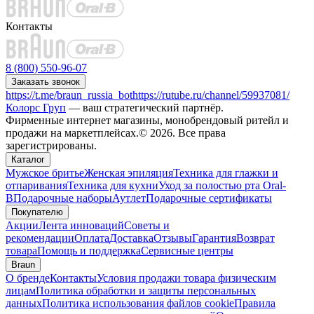
Контакты
8 (800) 550-96-07
Заказать звонок
https://t.me/braun_russia_bot
https://rutube.ru/channel/59937081/
Колорс Груп
— ваш стратегический партнёр.
Фирменные интернет магазины, монобрендовый ритейл и
продажи на маркетплейсах.© 2026. Все права
зарегистрированы.
Каталог
Мужское бритье
Женская эпиляция
Техника для глажки и
отпаривания
Техника для кухни
Уход за полостью рта Oral-
B
Подарочные наборы
Аутлет
Подарочные сертификаты
Покупателю
Акции
Лента инноваций
Советы и
рекомендации
Оплата
Доставка
Отзывы
Гарантия
Возврат
товара
Помощь и поддержка
Сервисные центры
Braun
О бренде
Контакты
Условия продажи товара физическим
лицам
Политика обработки и защиты персональных
данных
Политика использования файлов cookie
Правила