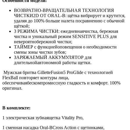
Особенности модели:
ВОЗВРАТНО-ВРАЩАТЕЛЬНАЯ ТЕХНОЛОГИЯ
ЧИСТКИ2D ОТ ORAL-B: щётка вибрирует и крутится,
удаляя до 100% больше налета посравнению с обычной
щёткой;
3 РЕЖИМА ЧИСТКИ: ежедневнаячистка, бережная
чистка и уникальный режим SENSITIVE PLUS для
невероятнобережной чистки;
ТАЙМЕР с функциейоповещения о необходимости
смены зоны чистки зубов;
ЗАРЯЖАЕМЫЙ АККУМУЛЯТОР для
длительнойавтономной работы щетки.
Мужская бритва GilletteFusion5 ProGlide с технологией
FlexBall повторяет контуры лица,
обеспечиваябескомпромиссную гладкость и комфорт. 100%
оригинал.
В комплекте:
1 электрическая зубнаящетка Vitality Pro,
1 сменная насадка Oral-BCross Action с щетинками,