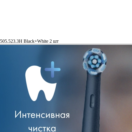
05.523.3H Black+White 2 шт