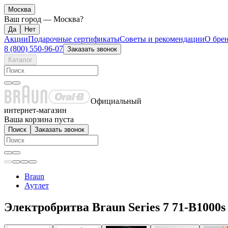
Москва
Ваш город —
Москва
?
Акции
Подарочные сертификаты
Советы и рекомендации
О бре
8 (800) 550-96-07
Заказать звонок
Каталог
Официальный
интернет-магазин
Ваша корзина пуста
Поиск
Заказать звонок
Braun
Аутлет
Электробритва Braun Series 7 71-B1000