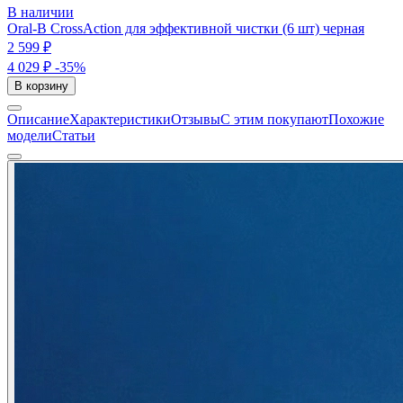
В наличии
Oral-B CrossAction для эффективной чистки (6 шт) черная
2 599 ₽
4 029 ₽
-35%
В корзину
Описание
Характеристики
Отзывы
С этим покупают
Похожие
модели
Статьи