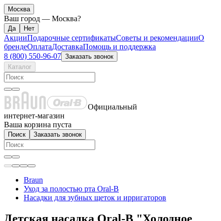
Москва
Ваш город —
Москва
?
Акции
Подарочные сертификаты
Советы и рекомендации
О
бренде
Оплата
Доставка
Помощь и поддержка
8 (800) 550-96-07
Заказать звонок
Каталог
Официальный
интернет-магазин
Ваша корзина пуста
Поиск
Заказать звонок
Braun
Уход за полостью рта Oral-B
Насадки для зубных щеток и ирригаторов
Детская насадка Oral-B "Холодное