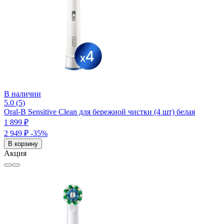
В наличии
5.0 (5)
Oral-B Sensitive Clean для бережной чистки (4 шт) белая
1 899 ₽
2 949 ₽
-35%
В корзину
Акция