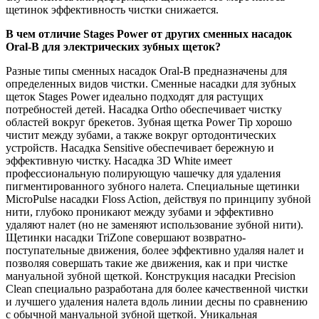
щетинок эффективность чистки снижается.
В чем отличие Stages Power от других сменных насадок
Oral-B для электрических зубных щеток?
Разные типы сменных насадок Oral-B предназначены для
определенных видов чистки. Сменные насадки для зубных
щеток Stages Power идеально подходят для растущих
потребностей детей. Насадка Ortho обеспечивает чистку
областей вокруг брекетов. Зубная щетка Power Tip хорошо
чистит между зубами, а также вокруг ортодонтических
устройств. Насадка Sensitive обеспечивает бережную и
эффективную чистку. Насадка 3D White имеет
профессиональную полирующую чашечку для удаления
пигментированного зубного налета. Специальные щетинки
MicroPulse насадки Floss Action, действуя по принципу зубной
нити, глубоко проникают между зубами и эффективно
удаляют налет (но не заменяют использование зубной нити).
Щетинки насадки TriZone совершают возвратно-
поступательные движения, более эффективно удаляя налет и
позволяя совершать такие же движения, как и при чистке
мануальной зубной щеткой. Конструкция насадки Precision
Clean специально разработана для более качественной чистки
и лучшего удаления налета вдоль линии десны по сравнению
с обычной мануальной зубной щеткой. Уникальная