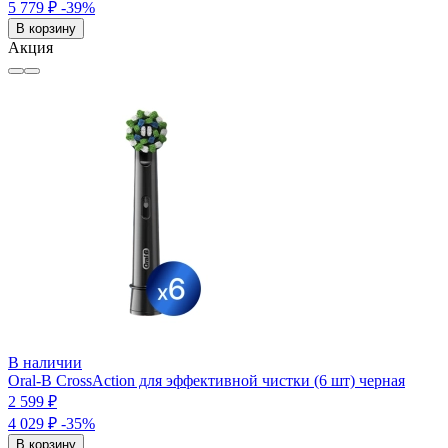
5 779 ₽
-39%
В корзину
Акция
В наличии
Oral-B CrossAction для эффективной чистки (6 шт) черная
2 599 ₽
4 029 ₽
-35%
В корзину