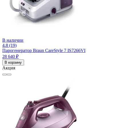
В наличии
4.8 (19)
Парогенератор Braun CareStyle 7 IS7266VI
28 640 ₽
В корзину
Акция