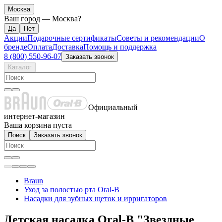
Москва
Ваш город —
Москва
?
Акции
Подарочные сертификаты
Советы и рекомендации
О
бренде
Оплата
Доставка
Помощь и поддержка
8 (800) 550-96-07
Заказать звонок
Каталог
Официальный
интернет-магазин
Ваша корзина пуста
Поиск
Заказать звонок
Braun
Уход за полостью рта Oral-B
Насадки для зубных щеток и ирригаторов
Детская насадка Oral-B "Звездные