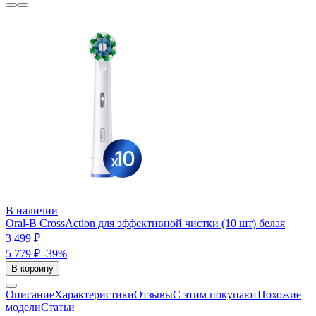
В наличии
Oral-B CrossAction для эффективной чистки (10 шт) белая
3 499 ₽
5 779 ₽
-39%
В корзину
Описание
Характеристики
Отзывы
С этим покупают
Похожие
модели
Статьи