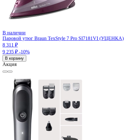
В наличии
Паровой утюг Braun TexStyle 7 Pro SI7181VI (УЦЕНКА)
8 311 ₽
9 235 ₽
-10%
В корзину
Акция