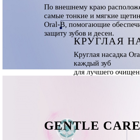
По внешнему краю располож
самые тонкие и мягкие щети
Oral-B, помогающие обеспеч
защиту зубов и десен.
КРУГЛАЯ Н
Круглая насадка Ora
каждый зуб
для лучшего очищен
здоровых десен.*
*по сравнению с ма
щеткой.
GENTLE CAR