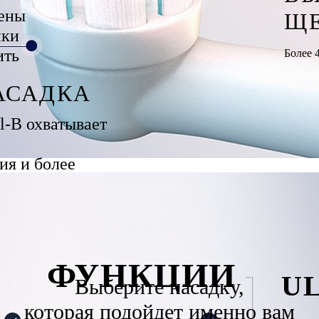
ены
Щ
нки
ить
Более 
АСАДКА
l-B охватывает
ия и более
нуальной зубной
ФУНКЦИИ
E
U
Выберите насадку,
которая подойдет именно вам