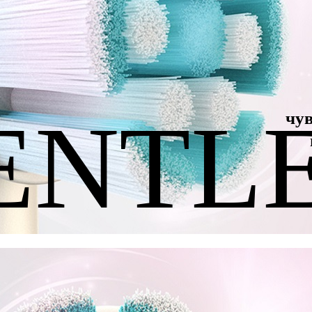
ENTL
чу
ARE