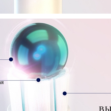
ая
ВЫ