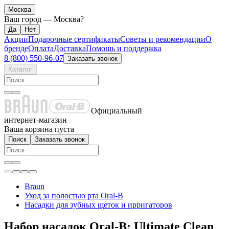
Москва
Ваш город —
Москва
?
Акции
Подарочные сертификаты
Советы и рекомендации
О
бренде
Оплата
Доставка
Помощь и поддержка
8 (800) 550-96-07
Заказать звонок
Каталог
Официальный
интернет-магазин
Ваша корзина пуста
Поиск
Заказать звонок
Braun
Уход за полостью рта Oral-B
Насадки для зубных щеток и ирригаторов
Набор насадок Oral-B: Ultimate Clean