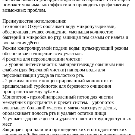
поможет максимально эффективно проводить профилактику
возможных проблем.
Преимущества использования:
Технология Oxyjet: обогащает воду микропузырьками,
обеспечивая лучшее очищение, уменьшая количество
бактерий и микробов во рту, защищая тем самым от налёта и
воспаления дёсен.
Режим контролируемой подачи воды: пульсирующий режим
обеспечивает очищение всех участков.
4 режима для персонализации чистки:
- 2 уровня интенсивности: выбирайтемежду обычным или
слабым (для бережной чистки) напором воды для
персонализации ухода за полостью рта.
- 2 режима потока: концентрированный монопоток и
вращательный турбопоток для бережного очищения
пространств между зубами.
Монопоток - прямойнаправленный поток для чистки
межзубных пространств и брекет-систем. Турбопоток
охватывает больший участок и мягко массирует дёсны,
ополаскивает полость рта и удаляет остатки пищи.
Улучшает здоровье десен и удаляет налет из труднодоступных
мест.
Защищает при наличии ортопедических и ортодонтических
конструкций: бережно удаляет частички пищи в промежутках