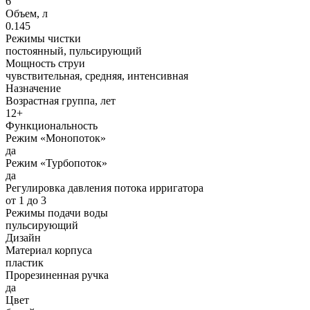
6
Объем, л
0.145
Режимы чистки
постоянный, пульсирующий
Мощность струи
чувствительная, средняя, интенсивная
Назначение
Возрастная группа, лет
12+
Функциональность
Режим «Монопоток»
да
Режим «Турбопоток»
да
Регулировка давления потока ирригатора
от 1 до 3
Режимы подачи воды
пульсирующий
Дизайн
Материал корпуса
пластик
Прорезиненная ручка
да
Цвет