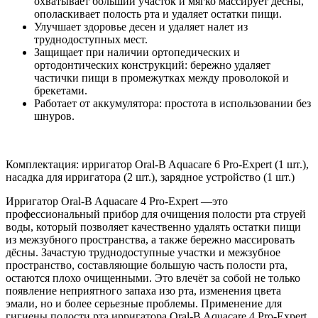
охватывает больший участок и мягко массирует дёсны,
ополаскивает полость рта и удаляет остатки пищи.
Улучшает здоровье десен и удаляет налет из
труднодоступных мест.
Защищает при наличии ортопедических и
ортодонтических конструкций: бережно удаляет
частички пищи в промежутках между проволокой и
брекетами.
Работает от аккумулятора: простота в использовании без
шнуров.
Комплектация: ирригатор Oral-B Aquacare 6 Pro-Expert (1 шт.),
насадка для ирригатора (2 шт.), зарядное устройство (1 шт.)
Ирригатор Oral-B Aquacare 4 Pro-Expert —это
профессиональный прибор для очищения полости рта струей
воды, который позволяет качественно удалять остатки пищи
из межзубного пространства, а также бережно массировать
дёсны. Зачастую труднодоступные участки и межзубное
пространство, составляющие большую часть полости рта,
остаются плохо очищенными. Это влечёт за собой не только
появление неприятного запаха изо рта, изменения цвета
эмали, но и более серьезные проблемы. Применение для
гигиены полости рта ирригатора Oral-B Aquacare 4 Pro-Expert