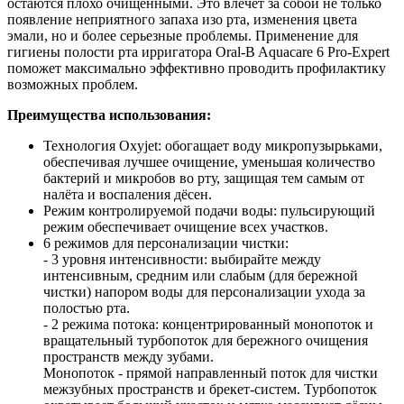
остаются плохо очищенными. Это влечёт за собой не только
появление неприятного запаха изо рта, изменения цвета
эмали, но и более серьезные проблемы. Применение для
гигиены полости рта ирригатора Oral-B Aquacare 6 Pro-Expert
поможет максимально эффективно проводить профилактику
возможных проблем.
Преимущества использования:
Технология Oxyjet: обогащает воду микропузырьками,
обеспечивая лучшее очищение, уменьшая количество
бактерий и микробов во рту, защищая тем самым от
налёта и воспаления дёсен.
Режим контролируемой подачи воды: пульсирующий
режим обеспечивает очищение всех участков.
6 режимов для персонализации чистки:
- 3 уровня интенсивности: выбирайте между
интенсивным, средним или слабым (для бережной
чистки) напором воды для персонализации ухода за
полостью рта.
- 2 режима потока: концентрированный монопоток и
вращательный турбопоток для бережного очищения
пространств между зубами.
Монопоток - прямой направленный поток для чистки
межзубных пространств и брекет-систем. Турбопоток