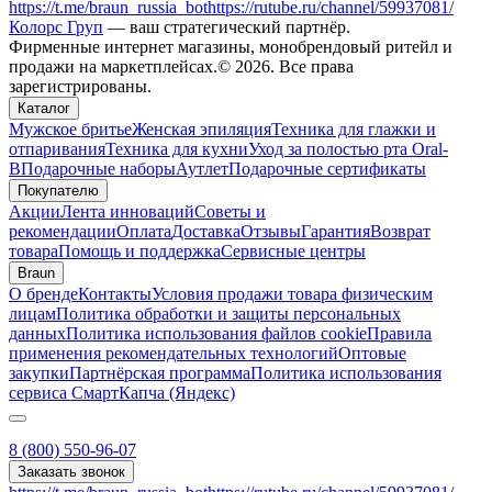
https://t.me/braun_russia_bot
https://rutube.ru/channel/59937081/
Колорс Груп
— ваш стратегический партнёр.
Фирменные интернет магазины, монобрендовый ритейл и
продажи на маркетплейсах.© 2026. Все права
зарегистрированы.
Каталог
Мужское бритье
Женская эпиляция
Техника для глажки и
отпаривания
Техника для кухни
Уход за полостью рта Oral-
B
Подарочные наборы
Аутлет
Подарочные сертификаты
Покупателю
Акции
Лента инноваций
Советы и
рекомендации
Оплата
Доставка
Отзывы
Гарантия
Возврат
товара
Помощь и поддержка
Сервисные центры
Braun
О бренде
Контакты
Условия продажи товара физическим
лицам
Политика обработки и защиты персональных
данных
Политика использования файлов cookie
Правила
применения рекомендательных технологий
Оптовые
закупки
Партнёрская программа
Политика использования
сервиса СмартКапча (Яндекс)
8 (800) 550-96-07
Заказать звонок