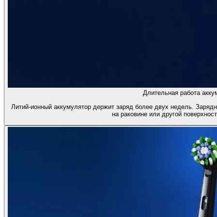
Длительная работа акку
Литий-ионный аккумулятор держит заряд более двух недель. Зарядн
на раковине или другой поверхност