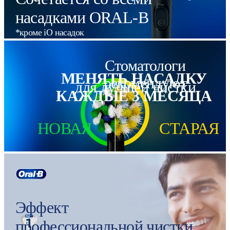
насадками ORAL-B
*кроме iO насадок
Стоматологи
МЕНЯТЬ НАСАДКУ
рекомендуют
для лучшей чистки
КАЖДЫЕ 3 МЕСЯЦА
НОВАЯ
СТАРАЯ
Эффект
профессиональной чистки