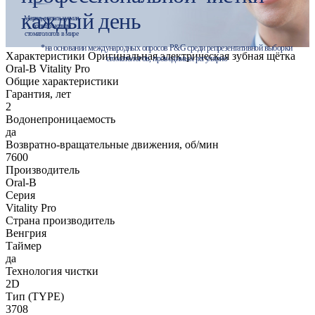
каждый день
Марка, используемая
большинством
стоматологов в мире
*на основании международных опросов P&G среди репрезентативной выборки
Характеристики Оригинальная электрическая зубная щётка
стоматологов, проводимых регулярно
Oral-B Vitality Pro
Общие характеристики
Гарантия, лет
2
Водонепроницаемость
да
Возвратно-вращательные движения, об/мин
7600
Производитель
Oral-B
Серия
Vitality Pro
Страна производитель
Венгрия
Таймер
да
Технология чистки
2D
Тип (TYPE)
3708