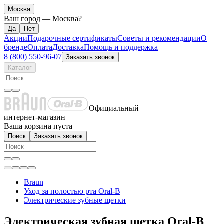
Москва
Ваш город —
Москва
?
Акции
Подарочные сертификаты
Советы и рекомендации
О
бренде
Оплата
Доставка
Помощь и поддержка
8 (800) 550-96-07
Заказать звонок
Каталог
Официальный
интернет-магазин
Ваша корзина пуста
Поиск
Заказать звонок
Braun
Уход за полостью рта Oral-B
Электрические зубные щетки
Электрическая зубная щетка Oral-B