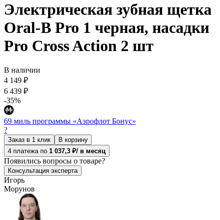
Электрическая зубная щетка
Oral-B Pro 1 черная, насадки
Pro Cross Action 2 шт
В наличии
4 149 ₽
6 439 ₽
-35%
69 миль программы «Аэрофлот Бонус»
?
Заказ в 1 клик
В корзину
4 платежа по
1 037,3 ₽/ в месяц
Появились
вопросы о товаре?
Консультация эксперта
Игорь
Морунов