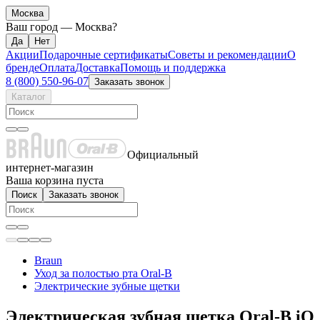
Москва
Ваш город —
Москва
?
Акции
Подарочные сертификаты
Советы и рекомендации
О
бренде
Оплата
Доставка
Помощь и поддержка
8 (800) 550-96-07
Заказать звонок
Каталог
Официальный
интернет-магазин
Ваша корзина пуста
Поиск
Заказать звонок
Braun
Уход за полостью рта Oral-B
Электрические зубные щетки
Электрическая зубная щетка Oral-B iO