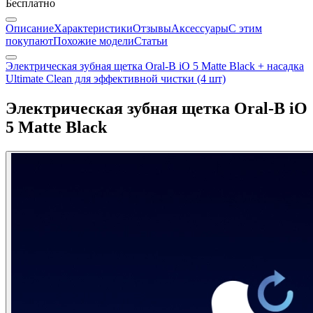
Бесплатно
Описание
Характеристики
Отзывы
Аксессуары
С этим
покупают
Похожие модели
Статьи
Электрическая зубная щетка Oral-B iO 5 Matte Black + насадка
Ultimate Clean для эффективной чистки (4 шт)
Электрическая зубная щетка Oral-B iO
5 Matte Black