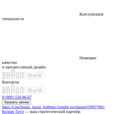
Консультация
специалиста
Немецкое
качество
и прогрессивный дизайн
Контакты
8 (800) 550-96-07
Заказать звонок
https://t.me/braun_russia_bot
https://rutube.ru/channel/59937081/
Колорс Груп
— ваш стратегический партнёр.