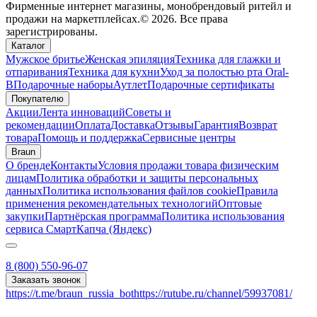
Фирменные интернет магазины, монобрендовый ритейл и
продажи на маркетплейсах.© 2026. Все права
зарегистрированы.
Каталог
Мужское бритье
Женская эпиляция
Техника для глажки и
отпаривания
Техника для кухни
Уход за полостью рта Oral-
B
Подарочные наборы
Аутлет
Подарочные сертификаты
Покупателю
Акции
Лента инноваций
Советы и
рекомендации
Оплата
Доставка
Отзывы
Гарантия
Возврат
товара
Помощь и поддержка
Сервисные центры
Braun
О бренде
Контакты
Условия продажи товара физическим
лицам
Политика обработки и защиты персональных
данных
Политика использования файлов cookie
Правила
применения рекомендательных технологий
Оптовые
закупки
Партнёрская программа
Политика использования
сервиса СмартКапча (Яндекс)
8 (800) 550-96-07
Заказать звонок
https://t.me/braun_russia_bot
https://rutube.ru/channel/59937081/