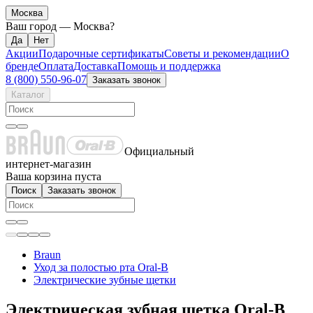
Москва
Ваш город —
Москва
?
Акции
Подарочные сертификаты
Советы и рекомендации
О
бренде
Оплата
Доставка
Помощь и поддержка
8 (800) 550-96-07
Заказать звонок
Каталог
Официальный
интернет-магазин
Ваша корзина пуста
Поиск
Заказать звонок
Braun
Уход за полостью рта Oral-B
Электрические зубные щетки
Электрическая зубная щетка Oral-B