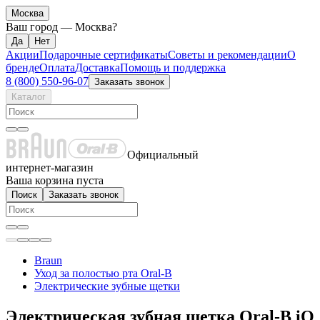
Москва
Ваш город —
Москва
?
Акции
Подарочные сертификаты
Советы и рекомендации
О
бренде
Оплата
Доставка
Помощь и поддержка
8 (800) 550-96-07
Заказать звонок
Каталог
Официальный
интернет-магазин
Ваша корзина пуста
Поиск
Заказать звонок
Braun
Уход за полостью рта Oral-B
Электрические зубные щетки
Электрическая зубная щетка Oral-B iO