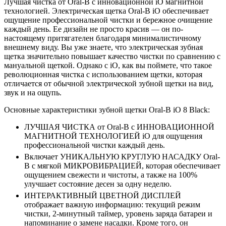
Лучшая чистка от Oral-B с инновационной iO магнитной
технологией. Электрическая щетка Oral-B iO обеспечивает
ощущение профессиональной чистки и бережное очищение
каждый день. Ее дизайн не просто красив — он по-
настоящему притягателен благодаря минималистичному
внешнему виду. Вы уже знаете, что электрическая зубная
щетка значительно повышает качество чистки по сравнению с
мануальной щеткой. Однако с iO, как вы поймете, что такое
революционная чистка с использованием щетки, которая
отличается от обычной электрической зубной щетки на вид,
звук и на ощупь.
Основные характеристики зубной щетки Oral-B iO 8 Black:
ЛУЧШАЯ ЧИСТКА от Oral-B с ИННОВАЦИОННОЙ
МАГНИТНОЙ ТЕХНОЛОГИЕЙ iO для ощущения
профессиональной чистки каждый день.
Включает УНИКАЛЬНУЮ КРУГЛУЮ НАСАДКУ Oral-
B с мягкой МИКРОВИБРАЦИЕЙ, которая обеспечивает
ощущением свежести и чистоты, а также на 100%
улучшает состояние десен за одну неделю.
ИНТЕРАКТИВНЫЙ ЦВЕТНОЙ ДИСПЛЕЙ
отображает важную информацию: текущий режим
чистки, 2-минутный таймер, уровень заряда батареи и
напоминание о замене насадки. Кроме того, он