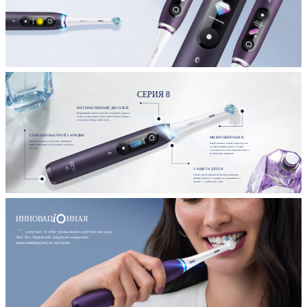
СЕРИЯ 8
ИНТЕРАКТИВНЫЙ ДИСПЛЕЙ
Интерактивный цветной дисплей отображает 6 режимов
чистки, уровень заряда, необходимость смены насадки и
2-минутный таймер чистки зубов.
СТАНЦИЯ БЫСТРОЙ ЗАРЯДКИ
МИКРОВИБРАЦИИ
Магнитное зарядное устройство с фиксацией
Разработанная со стоматологами круглая
щетки обеспечивает полную зарядку примерно
головка профессионально очищает с
за 3 часа.
помощью технологии микровибраций и
колебательных движений.
ЗАЩИТА ДЕСЕН
Умный датчик давления сигнализирует красным
световым сигналом о чрезмерном надавливании и
зеленым - о правильной чистке.
ИННОВАЦ
ННАЯ
сочетает в себе уникальную круглую насадку
Oral-B с бережной энергией очищения
микровибрирующих щетинок.