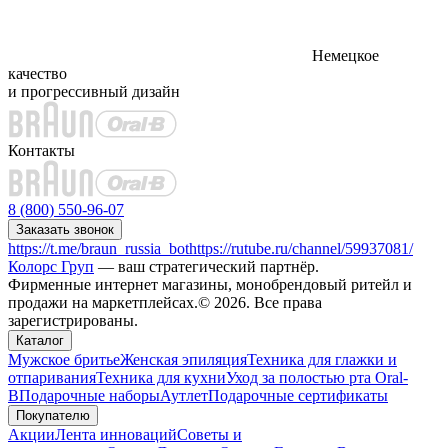
Немецкое
качество
и прогрессивный дизайн
Контакты
8 (800) 550-96-07
Заказать звонок
https://t.me/braun_russia_bot
https://rutube.ru/channel/59937081/
Колорс Груп
— ваш стратегический партнёр.
Фирменные интернет магазины, монобрендовый ритейл и
продажи на маркетплейсах.© 2026. Все права
зарегистрированы.
Каталог
Мужское бритье
Женская эпиляция
Техника для глажки и
отпаривания
Техника для кухни
Уход за полостью рта Oral-
B
Подарочные наборы
Аутлет
Подарочные сертификаты
Покупателю
Акции
Лента инноваций
Советы и