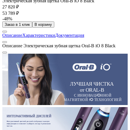
Электрическая зубная щетка Oral-B iO 8 Black
27 820 ₽
53 789 ₽
-48%
Заказ в 1 клик
В корзину
Описание
Характеристики
Документация
Описание Электрическая зубная щетка Oral-B iO 8 Black
ЛУЧШАЯ ЧИСТКА
от ORAL-B
С ИННОВАЦ
ННОЙ
МАГНИТНОЙ
ТЕХНОЛОГИЕЙ
ИНТЕРАКТИВНЫЙ ДИСПЛЕЙ
Интерактивный цветной дисплей отображает важную
информацию и позволяет выбирать между 6 режимами
чистки.