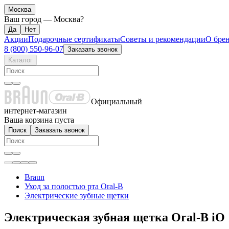
Москва
Ваш город —
Москва
?
Акции
Подарочные сертификаты
Советы и рекомендации
О бре
8 (800) 550-96-07
Заказать звонок
Каталог
Официальный
интернет-магазин
Ваша корзина пуста
Поиск
Заказать звонок
Braun
Уход за полостью рта Oral-B
Электрические зубные щетки
Электрическая зубная щетка Oral-B iO 1