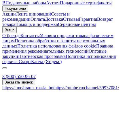
B
Подарочные наборы
Аутлет
Подарочные сертификаты
Покупателю
Акции
Лента инноваций
Советы и
рекомендации
Оплата
Доставка
Отзывы
Гарантия
Возврат
товара
Помощь и поддержка
Сервисные центры
Braun
О бренде
Контакты
Условия продажи товара физическим
лицам
Политика обработки и защиты персональных
данных
Политика использования файлов cookie
Правила
применения рекомендательных технологий
Оптовые
закупки
Партнёрская программа
Политика использования
сервиса СмартКапча (Яндекс)
8 (800) 550-96-07
Заказать звонок
https://t.me/braun_russia_bot
https://rutube.ru/channel/59937081/