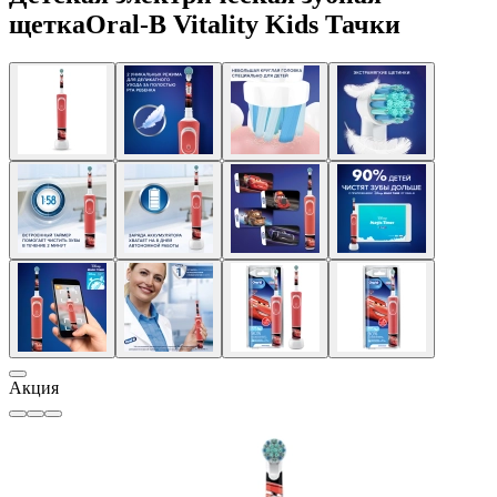
щеткаOral-B Vitality Kids Тачки
Акция