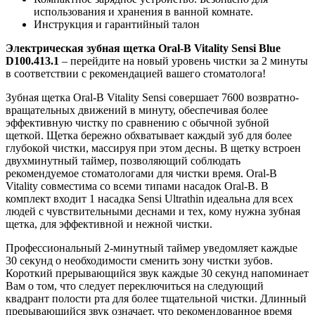
использования и хранения в ванной комнате.
Инструкция и гарантийный талон
Электрическая зубная щетка Oral-B Vitality Sensi Blue
D100.413.1
– перейдите на новый уровень чистки за 2 минуты
в соответствии с рекомендацией вашего стоматолога!
Зубная щетка Oral-B Vitality Sensi совершает 7600 возвратно-
вращательных движений в минуту, обеспечивая более
эффективную чистку по сравнению с обычной зубной
щеткой. Щетка бережно обхватывает каждый зуб для более
глубокой чистки, массируя при этом десны. В щетку встроен
двухминутный таймер, позволяющий соблюдать
рекомендуемое стоматологами для чистки время. Oral-B
Vitality совместима со всеми типами насадок Oral-B. В
комплект входит 1 насадка Sensi Ultrathin идеальна для всех
людей с чувствительными деснами и тех, кому нужна зубная
щетка, для эффективной и нежной чистки.
Профессиональный 2-минутный таймер уведомляет каждые
30 секунд о необходимости сменить зону чистки зубов.
Короткий прерывающийся звук каждые 30 секунд напоминает
Вам о том, что следует переключиться на следующий
квадрант полости рта для более тщательной чистки. Длинный
прерывающийся звук означает, что рекомендованное время