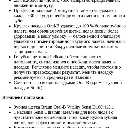
2D-технология чистки. 7600 возвратно-вращательных
движений в минуту.
Профессиональный 2-минутный таймер уведомляет
каждые 30 секунд о необходимости сменить зону чистки
зубов.
Круглая насадка Oral-B удаляет до 100 % больше зубного
налета, чем обычная зубная щетка, делая десны более
здоровыми, а вашу улыбку — белоснежной благодаря
удалению пигментированного зубного налета, начиная с
первого дня чистки. Закругленные кончики щетинок
защищают эмаль.
Голубые щетинки Indicator обесцвечиваются
наполовину, сигнализируя о необходимости замены
насадки. Регулярно меняйте насадку, чтобы постоянно
получать превосходный результат. Менять насадку
рекомендуется в среднем раз в 3 месяца.
Сочетается со всеми насадками Oral-B (кроме звуковой
насадки Sonic).
Комплект поставки:
Зубная щетка Braun Oral-B Vitality Sensi D100.413.1
1 насадка Sensi Ultrathin идеальна для всех людей с
чувствительными деснами и тех, кому нужна зубная
щетка, для эффективной и нежной чистки.
Компактное зарядное устройство. Безопасно для