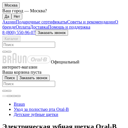
Москва
Ваш город —
Москва
?
Акции
Подарочные сертификаты
Советы и рекомендации
О
бренде
Оплата
Доставка
Помощь и поддержка
8 (800) 550-96-07
Заказать звонок
Каталог
Официальный
интернет-магазин
Ваша корзина пуста
Поиск
Заказать звонок
Braun
Уход за полостью рта Oral-B
Детские зубные щетки
Электрическая зубная щетка Oral-B