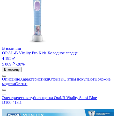
В наличии
ORAL-B Vitality Pro Kids Холодное сердце
4 195 ₽
5 869 ₽
-28%
В корзину
Описание
Характеристики
Отзывы
С этим покупают
Похожие
модели
Статьи
Электрическая зубная щетка Oral-B Vitality Sensi Blue
D100.413.1