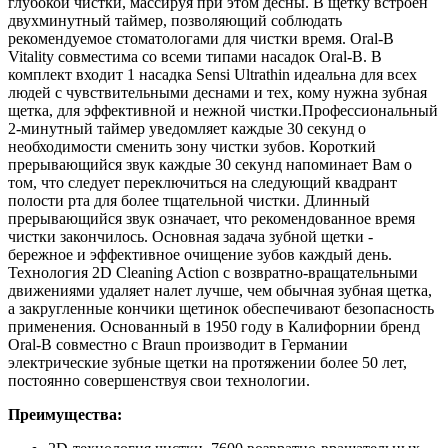
глубокой чистки, массируя при этом десны. В щетку встроен
двухминутный таймер, позволяющий соблюдать
рекомендуемое стоматологами для чистки время. Oral-B
Vitality совместима со всеми типами насадок Oral-B. В
комплект входит 1 насадка Sensi Ultrathin идеальна для всех
людей с чувствительными деснами и тех, кому нужна зубная
щетка, для эффективной и нежной чистки.Профессиональный
2-минутный таймер уведомляет каждые 30 секунд о
необходимости сменить зону чистки зубов. Короткий
прерывающийся звук каждые 30 секунд напоминает Вам о
том, что следует переключиться на следующий квадрант
полости рта для более тщательной чистки. Длинный
прерывающийся звук означает, что рекомендованное время
чистки закончилось. Основная задача зубной щетки -
бережное и эффективное очищение зубов каждый день.
Технология 2D Cleaning Action с возвратно-вращательными
движениями удаляет налет лучше, чем обычная зубная щетка,
а закругленные кончики щетинок обеспечивают безопасность
применения. Основанный в 1950 году в Калифорнии бренд
Oral-B совместно с Braun производит в Германии
электрические зубные щетки на протяжении более 50 лет,
постоянно совершенствуя свои технологии.
Преимущества: