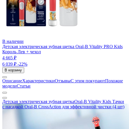
В наличии
Детская электрическая зубная щетка Oral-B Vitality PRO Kids
Король Лев + чехол
4 665 ₽
6 039 ₽
-22%
В корзину
Описание
Характеристики
Отзывы
С этим покупают
Похожие
модели
Статьи
Детская электрическая зубная щеткаOral-B Vitality Kids Тачки
с насадкой Oral-B CrossAction для эффективной чистки (4 шт)