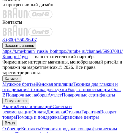
и прогрессивный дизайн
Контакты
8 (800) 550-96-07
Заказать звонок
https://t.me/braun_russia_bot
https://rutube.ru/channel/59937081/
Колорс Груп
— ваш стратегический партнёр.
Фирменные интернет магазины, монобрендовый ритейл и
продажи на маркетплейсах.© 2026. Все права
зарегистрированы.
Каталог
Мужское бритье
Женская эпиляция
Техника для глажки и
отпаривания
Техника для кухни
Уход за полостью рта Oral-
B
Подарочные наборы
Аутлет
Подарочные сертификаты
Покупателю
Акции
Лента инноваций
Советы и
рекомендации
Оплата
Доставка
Отзывы
Гарантия
Возврат
товара
Помощь и поддержка
Сервисные центры
Braun
О бренде
Контакты
Условия продажи товара физическим