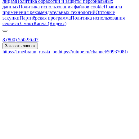
лицам
Политика обработки и защиты персональных
данных
Политика использования файлов cookie
Правила
применения рекомендательных технологий
Оптовые
закупки
Партнёрская программа
Политика использования
сервиса СмартКапча (Яндекс)
8 (800) 550-96-07
Заказать звонок
https://t.me/braun_russia_bot
https://rutube.ru/channel/59937081/