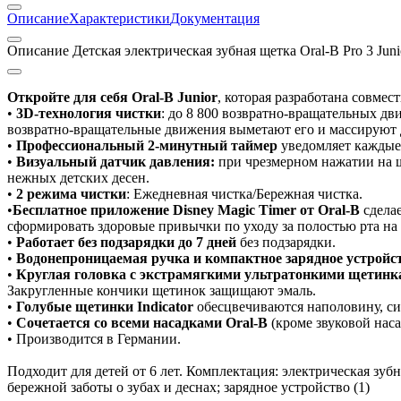
Описание
Характеристики
Документация
Описание Детская электрическая зубная щетка Oral-B Pro 3 Juni
Откройте для себя Oral-B Junior
, которая разработана совмес
•
3D-технология чистки
: до 8 800 возвратно-вращательных д
возвратно-вращательные движения выметают его и массируют 
•
Профессиональный 2-минутный таймер
уведомляет каждые 
•
Визуальный датчик давления:
при чрезмерном нажатии на щ
нежных детских десен.
•
2 режима чистки
: Ежедневная чистка/Бережная чистка.
•
Бесплатное приложение Disney Magic Timer от Oral-B
сделае
сформировать здоровые привычки по уходу за полостью рта на
•
Работает без подзарядки до 7 дней
без подзарядки.
•
Водонепроницаемая ручка и компактное зарядное устройс
•
Круглая головка с экстрамягкими ультратонкими щетин
Закругленные кончики щетинок защищают эмаль.
•
Голубые щетинки Indicator
обесцвечиваются наполовину, сиг
•
Сочетается со всеми насадками Oral-B
(кроме звуковой наса
• Производится в Германии.
Подходит для детей от 6 лет. Комплектация: электрическая зубн
бережной заботы о зубах и деснах; зарядное устройство (1)