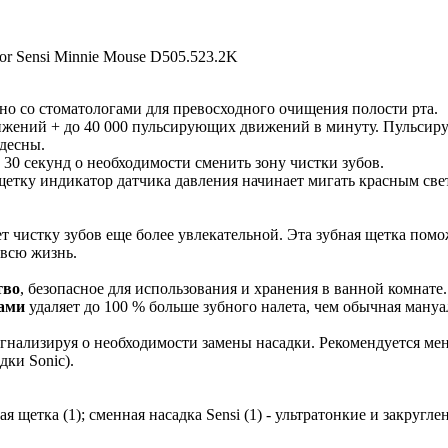
or Sensi Minnie Mouse D505.523.2K
тно со стоматологами для превосходного очищения полости рта.
вижений + до 40 000 пульсирующих движений в минуту. Пульсир
десны.
30 секунд о необходимости сменить зону чистки зубов.
етку индикатор датчика давления начинает мигать красным свето
т чистку зубов еще более увлекательной. Эта зубная щетка пом
 всю жизнь.
тво
, безопасное для использования и хранения в ванной комнате.
ками
удаляет до 100 % больше зубного налета, чем обычная мануа
нализируя о необходимости замены насадки. Рекомендуется менят
дки Sonic).
ая щетка (1); сменная насадка Sensi (1) - ультратонкие и закруг