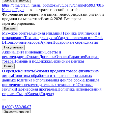
Заказать звонок
https://t.me/braun_russia_bot
https://rutube.ru/channel/59937081/
Колорс Груп
— ваш стратегический партнёр.
Фирменные интернет магазины, монобрендовый ритейл и
продажи на маркетплейсах.© 2026. Все права
зарегистрированы.
Каталог
Мужское бритье
Женская эпиляция
Техника для глажки и
отпаривания
Техника для кухни
Уход за полостью рта Oral-
B
Подарочные наборы
Аутлет
Подарочные сертификаты
Покупателю
Акции
Лента инноваций
Советы и
рекомендации
Оплата
Доставка
Отзывы
Гарантия
Возврат
товара
Помощь и поддержка
Сервисные центры
Braun
О бренде
Контакты
Условия продажи товара физическим
лицам
Политика обработки и защиты персональных
данных
Политика использования файлов cookie
Правила
применения рекомендательных технологий
Оптовые
закупки
Партнёрская программа
Политика использования
сервиса СмартКапча (Яндекс)
8 (800) 550-96-07
Заказать звонок