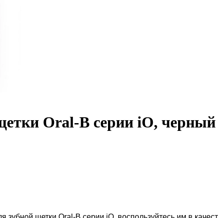
щетки Oral-B серии iO, черный
я зубной щетки Oral-B серии iO
, воспользуйтесь им в качес