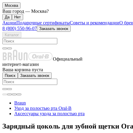
Москва
Ваш город —
Москва
?
Акции
Подарочные сертификаты
Советы и рекомендации
О бре
8 (800) 550-96-07
Заказать звонок
Каталог
Официальный
интернет-магазин
Ваша корзина пуста
Поиск
Заказать звонок
Braun
Уход за полостью рта Oral-B
Аксессуары ухода за полостью рта
Зарядный цоколь для зубной щетки Ora