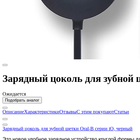
Зарядный цоколь для зубной 
Ожидается
Подобрать аналог
Описание
Характеристики
Отзывы
С этим покупают
Статьи
Зарядный цоколь для зубной щетки Oral-B серии iO, черный
Это новое удобное зарядное устройство круглой формы дл