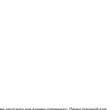
тве запасного или взамен утерянного. Перед покупкой вам