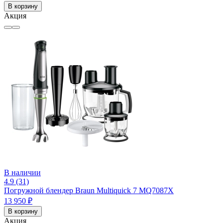
В корзину
Акция
В наличии
4.9 (31)
Погружной блендер Braun Multiquick 7 MQ7087X
13 950 ₽
В корзину
Акция