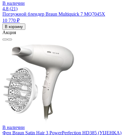
В наличии
4.8 (21)
Погружной блендер Braun Multiquick 7 MQ7045X
10 770 ₽
В корзину
Акция
В наличии
Фен Braun Satin Hair 3 PowerPerfection HD385 (УЦЕНКА)