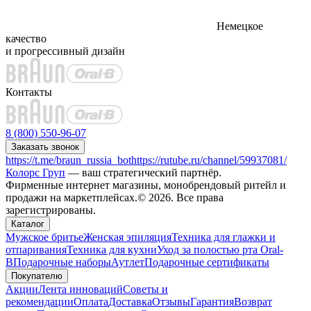
Немецкое
качество
и прогрессивный дизайн
Контакты
8 (800) 550-96-07
Заказать звонок
https://t.me/braun_russia_bot
https://rutube.ru/channel/59937081/
Колорс Груп
— ваш стратегический партнёр.
Фирменные интернет магазины, монобрендовый ритейл и
продажи на маркетплейсах.© 2026. Все права
зарегистрированы.
Каталог
Мужское бритье
Женская эпиляция
Техника для глажки и
отпаривания
Техника для кухни
Уход за полостью рта Oral-
B
Подарочные наборы
Аутлет
Подарочные сертификаты
Покупателю
Акции
Лента инноваций
Советы и
рекомендации
Оплата
Доставка
Отзывы
Гарантия
Возврат