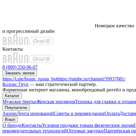
Немецкое качество
и прогрессивный дизайн
Контакты
8 (800) 550-96-07
Заказать звонок
https://t.me/braun_russia_bot
https://rutube.ru/channel/59937081/
Колорс Груп
— ваш стратегический партнёр.
Фирменные интернет магазины, монобрендовый ритейл и прода
Каталог
Мужское бритье
Женская эпиляция
Техника для глажки и отпар
Покупателю
Акции
Лента инноваций
Советы и рекомендации
Оплата
Достав
Braun
О бренде
Контакты
Условия продажи товара физическим лицам
рекомендательных технологий
Оптовые закупки
Партнёрская п