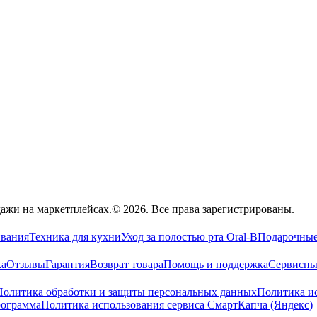
жи на маркетплейсах.© 2026. Все права зарегистрированы.
ивания
Техника для кухни
Уход за полостью рта Oral-B
Подарочные
ка
Отзывы
Гарантия
Возврат товара
Помощь и поддержка
Сервисны
Политика обработки и защиты персональных данных
Политика ис
рограмма
Политика использования сервиса СмартКапча (Яндекс)