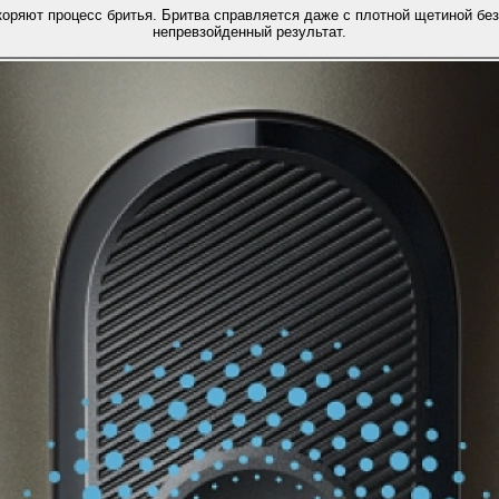
ряют процесс бритья. Бритва справляется даже с плотной щетиной без 
непревзойденный результат.