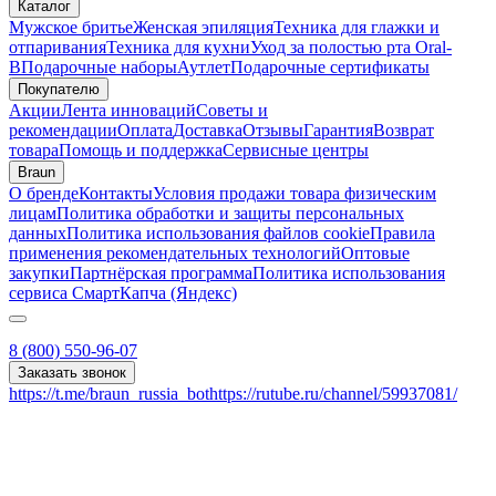
Каталог
Мужское бритье
Женская эпиляция
Техника для глажки и
отпаривания
Техника для кухни
Уход за полостью рта Oral-
B
Подарочные наборы
Аутлет
Подарочные сертификаты
Покупателю
Акции
Лента инноваций
Советы и
рекомендации
Оплата
Доставка
Отзывы
Гарантия
Возврат
товара
Помощь и поддержка
Сервисные центры
Braun
О бренде
Контакты
Условия продажи товара физическим
лицам
Политика обработки и защиты персональных
данных
Политика использования файлов cookie
Правила
применения рекомендательных технологий
Оптовые
закупки
Партнёрская программа
Политика использования
сервиса СмартКапча (Яндекс)
8 (800) 550-96-07
Заказать звонок
https://t.me/braun_russia_bot
https://rutube.ru/channel/59937081/