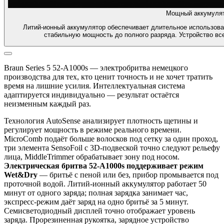
Мощный аккумулят
Литий-ионный аккумулятор обеспечивает длительное использова
стабильную мощность до полного разряда. Устройство всег
Braun Series 5 52-A1000s — электробритва немецкого
производства для тех, кто ценит точность и не хочет тратить
время на лишние усилия. Интеллектуальная система
адаптируется индивидуально — результат остаётся
неизменным каждый раз.
Технология AutoSense анализирует плотность щетины и
регулирует мощность в режиме реального времени.
MicroComb подаёт больше волосков под сетку за один проход,
три элемента SensoFoil с 3D-подвеской точно следуют рельефу
лица, MiddleTrimmer обрабатывает зону под носом.
Электрическая бритва 52-A1000s поддерживает режим
Wet&Dry
— бритьё с пеной или без, прибор промывается под
проточной водой. Литий-ионный аккумулятор работает 50
минут от одного заряда; полная зарядка занимает час,
экспресс-режим даёт заряд на одно бритьё за 5 минут.
Семисветодиодный дисплей точно отображает уровень
заряда. Прорезиненная рукоятка, зарядное устройство