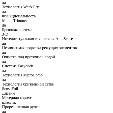
да
Технология Wet&Dry
да
Функциональность
MiddleTrimmer
да
Бреющая система
3·D
Интеллектуальная технология AutoSense
да
Независимая подвеска режущих элементов
да
Очистка под проточной водой
да
Система Easyclick
да
Технология MicroComb
да
Технология бритвенной сетки
SensoFoil
Дизайн
Материал корпуса
пластик
Прорезиненная ручка
да