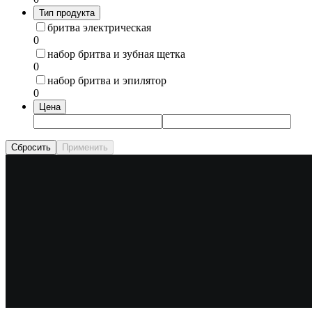
Тип продукта
бритва электрическая
0
набор бритва и зубная щетка
0
набор бритва и эпилятор
0
Цена
Сбросить
Применить