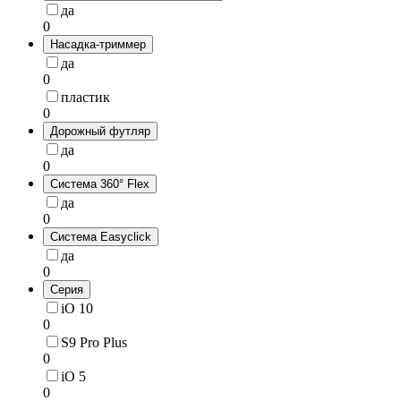
да
0
Насадка-триммер
да
0
пластик
0
Дорожный футляр
да
0
Система 360° Flex
да
0
Система Easyclick
да
0
Серия
iO 10
0
S9 Pro Plus
0
iO 5
0