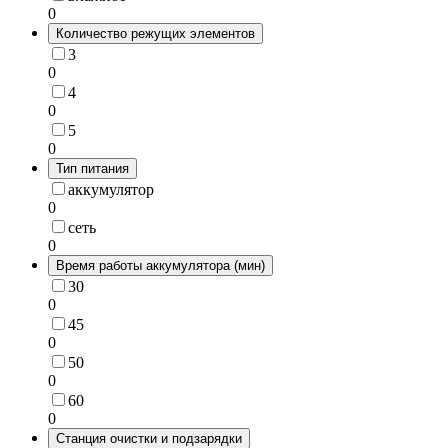
0
Количество режущих элементов
3
0
4
0
5
0
Тип питания
аккумулятор
0
сеть
0
Время работы аккумулятора (мин)
30
0
45
0
50
0
60
0
Станция очистки и подзарядки