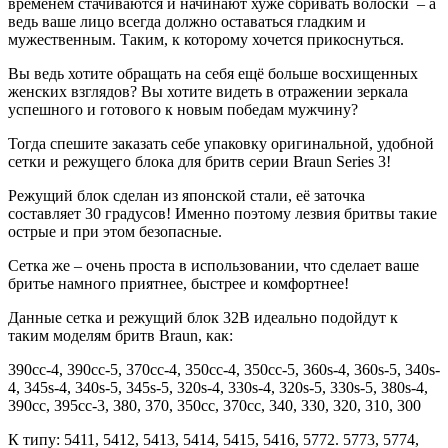
временем стачиваются и начинают хуже сбривать волоски – а
ведь ваше лицо всегда должно оставаться гладким и
мужественным. Таким, к которому хочется прикоснуться.
Вы ведь хотите обращать на себя ещё больше восхищенных
женских взглядов? Вы хотите видеть в отражении зеркала
успешного и готового к новым победам мужчину?
Тогда спешите заказать себе упаковку оригинальной, удобной
сетки и режущего блока для бритв серии Braun Series 3!
Режущий блок сделан из японской стали, её заточка
составляет 30 градусов! Именно поэтому лезвия бритвы такие
острые и при этом безопасные.
Сетка же – очень проста в использовании, что сделает ваше
бритье намного приятнее, быстрее и комфортнее!
Данные сетка и режущий блок 32B идеально подойдут к
таким моделям бритв Braun, как:
390cc-4, 390cc-5, 370cc-4, 350cc-4, 350cc-5, 360s-4, 360s-5, 340s-
4, 345s-4, 340s-5, 345s-5, 320s-4, 330s-4, 320s-5, 330s-5, 380s-4,
390cc, 395cc-3, 380, 370, 350cc, 370cc, 340, 330, 320, 310, 300
К типу: 5411, 5412, 5413, 5414, 5415, 5416, 5772. 5773, 5774,