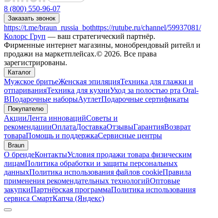
8 (800) 550-96-07
Заказать звонок
https://t.me/braun_russia_bot
https://rutube.ru/channel/59937081/
Колорс Груп
— ваш стратегический партнёр.
Фирменные интернет магазины, монобрендовый ритейл и
продажи на маркетплейсах.© 2026. Все права
зарегистрированы.
Каталог
Мужское бритье
Женская эпиляция
Техника для глажки и
отпаривания
Техника для кухни
Уход за полостью рта Oral-
B
Подарочные наборы
Аутлет
Подарочные сертификаты
Покупателю
Акции
Лента инноваций
Советы и
рекомендации
Оплата
Доставка
Отзывы
Гарантия
Возврат
товара
Помощь и поддержка
Сервисные центры
Braun
О бренде
Контакты
Условия продажи товара физическим
лицам
Политика обработки и защиты персональных
данных
Политика использования файлов cookie
Правила
применения рекомендательных технологий
Оптовые
закупки
Партнёрская программа
Политика использования
сервиса СмартКапча (Яндекс)